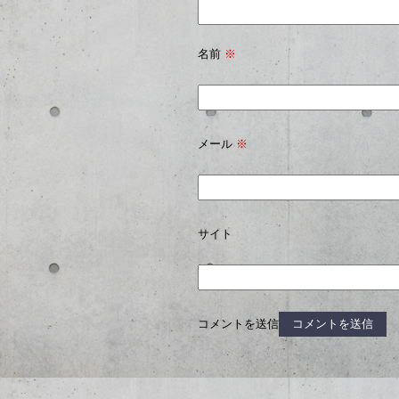
名前
※
メール
※
サイト
コメントを送信