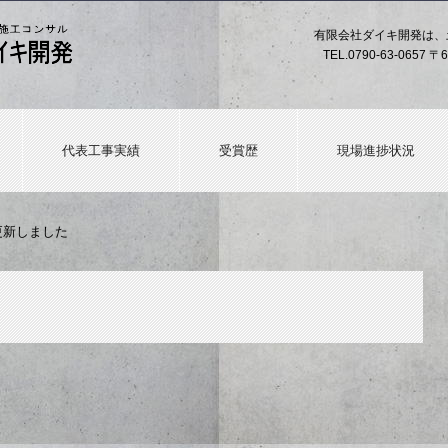
有限会社ダイキ開発は、
TEL.
0790-63-0657
〒6
代表工事実績
受賞歴
現場進捗状況
更新しました