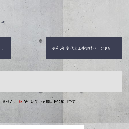
うぞ
た。
令和5年度 代表工事実績ページ更新
→
りません。
※
が付いている欄は必須項目です