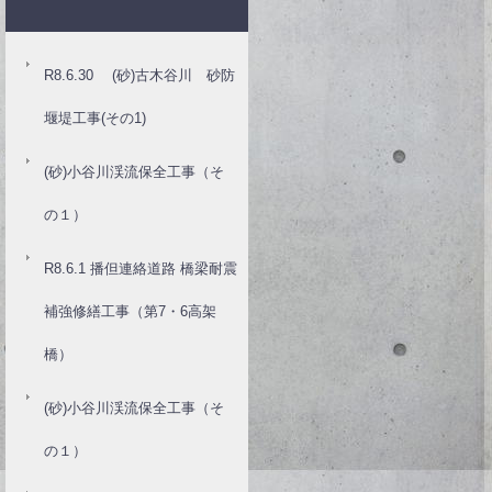
R8.6.30 (砂)古木谷川 砂防
堰堤工事(その1)
(砂)小谷川渓流保全工事（そ
の１）
R8.6.1 播但連絡道路 橋梁耐震
補強修繕工事（第7・6高架
橋）
(砂)小谷川渓流保全工事（そ
の１）