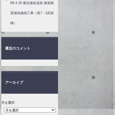
R8.4.28 播但連絡道路 橋梁耐
震補強修繕工事（第7・6高架
橋）
最近のコメント
アーカイブ
月を選択