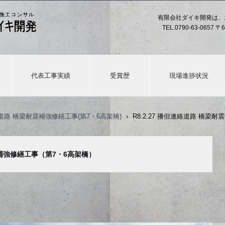
有限会社ダイキ開発は、
TEL.
0790-63-0657
〒6
代表工事実績
受賞歴
現場進捗状況
道路 橋梁耐震補強修繕工事(第7・6高架橋)
›
R8.2.27 播但連絡道路 橋梁
耐震補強修繕工事（第7・6高架橋）