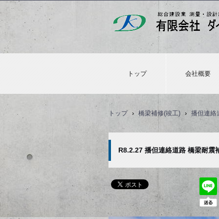
トップ
会社概要
トップ
›
橋梁補修(竣工)
›
播但連絡
R8.2.27 播但連絡道路 橋梁