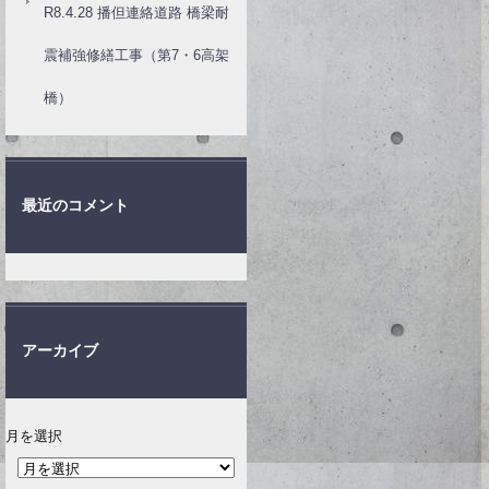
R8.4.28 播但連絡道路 橋梁耐
震補強修繕工事（第7・6高架
橋）
最近のコメント
アーカイブ
月を選択