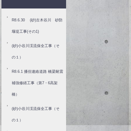
R8.6.30 (砂)古木谷川 砂防
堰堤工事(その1)
(砂)小谷川渓流保全工事（そ
の１）
R8.6.1 播但連絡道路 橋梁耐震
補強修繕工事（第7・6高架
橋）
(砂)小谷川渓流保全工事（そ
の１）