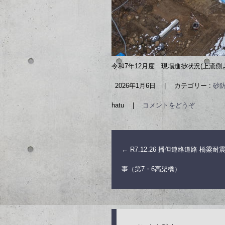
令和7年12月度 現場進捗状況(上流側
2026年1月6日
|
カテゴリー :
砂防
hatu
|
コメントをどうぞ
←
R7.12.26 播但連絡道路 橋梁
事（第7・6高架橋）