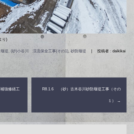
より)
堰堤, (砂)小谷川 渓流保全工事(その1)
,
砂防堰堤
|
投稿者 : daikikai
耐震補強修繕工
R8.1.6 （砂）古木谷川砂防堰堤工事（その
１）
→