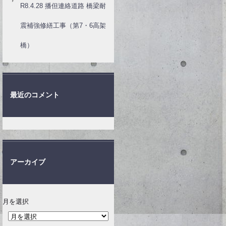
R8.4.28 播但連絡道路 橋梁耐
震補強修繕工事（第7・6高架
橋）
最近のコメント
アーカイブ
月を選択