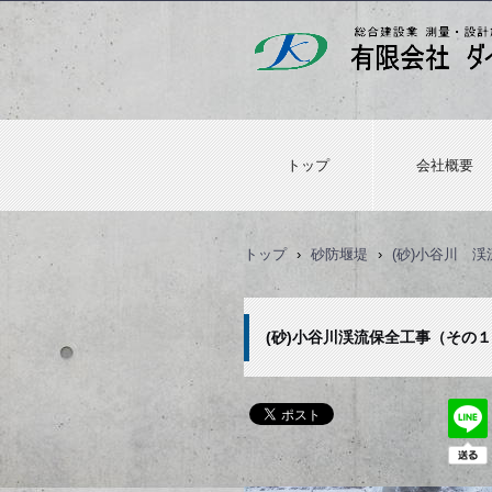
トップ
会社概要
トップ
›
砂防堰堤
›
(砂)小谷川 渓
(砂)小谷川渓流保全工事（その