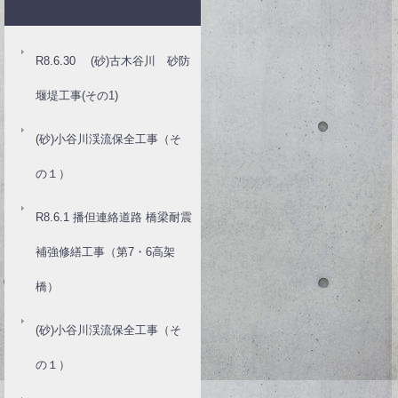
R8.6.30 (砂)古木谷川 砂防
堰堤工事(その1)
(砂)小谷川渓流保全工事（そ
の１）
R8.6.1 播但連絡道路 橋梁耐震
補強修繕工事（第7・6高架
橋）
(砂)小谷川渓流保全工事（そ
の１）