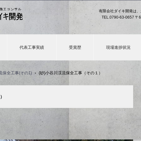
有限会社ダイキ開発は、
TEL.
0790-63-0657
〒6
代表工事実績
受賞歴
現場進捗状況
流保全工事(その1)
›
(砂)小谷川渓流保全工事（その１）
１）