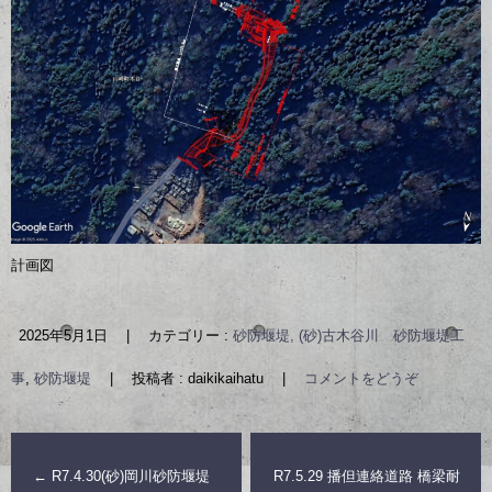
計画図
2025年5月1日
|
カテゴリー :
砂防堰堤, (砂)古木谷川 砂防堰堤工
事
,
砂防堰堤
|
投稿者 : daikikaihatu
|
コメントをどうぞ
←
R7.4.30(砂)岡川砂防堰堤
R7.5.29 播但連絡道路 橋梁耐