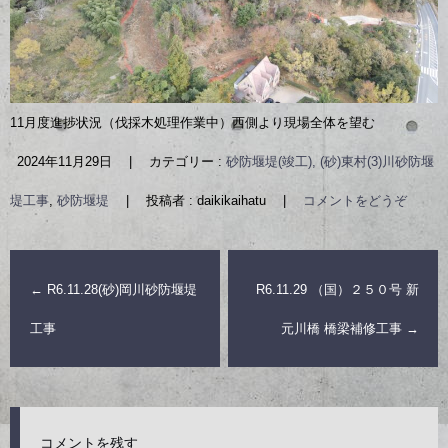
11月度進捗状況（伐採木処理作業中）西側より現場全体を望む
2024年11月29日
|
カテゴリー :
砂防堰堤(竣工), (砂)東村(3)川砂防堰
堤工事
,
砂防堰堤
|
投稿者 : daikikaihatu
|
コメントをどうぞ
←
R6.11.28(砂)岡川砂防堰堤
R6.11.29 （国）２５０号 新
工事
元川橋 橋梁補修工事
→
コメントを残す