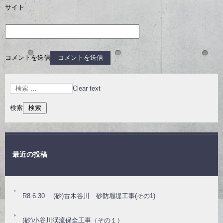
サイト
コメントを送信
Clear text
検索
最近の投稿
R8.6.30 (砂)古木谷川 砂防堰堤工事(その1)
(砂)小谷川渓流保全工事（その１）