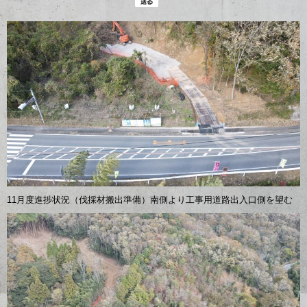
11月度進捗状況（伐採材搬出準備）南側より工事用道路出入口側を望む