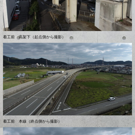
着工前 高架下（起点側から撮影）
着工前 本線（終点側から撮影）