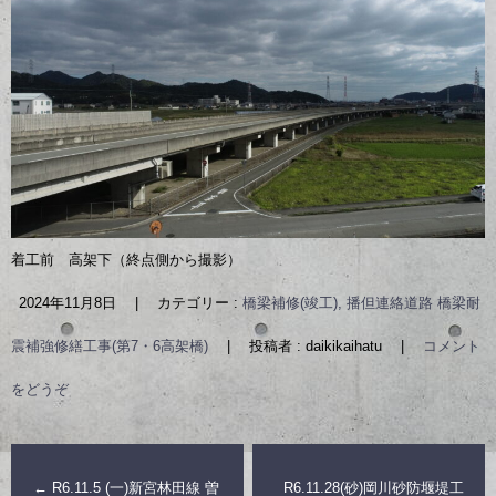
着工前 高架下（終点側から撮影）
2024年11月8日
|
カテゴリー :
橋梁補修(竣工), 播但連絡道路 橋梁耐
震補強修繕工事(第7・6高架橋)
|
投稿者 : daikikaihatu
|
コメント
をどうぞ
←
R6.11.5 (一)新宮林田線 曽
R6.11.28(砂)岡川砂防堰堤工