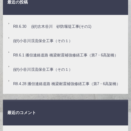
最近の投稿
R8.6.30 (砂)古木谷川 砂防堰堤工事(その1)
(砂)小谷川渓流保全工事（その１）
R8.6.1 播但連絡道路 橋梁耐震補強修繕工事（第7・6高架橋）
(砂)小谷川渓流保全工事（その１）
R8.4.28 播但連絡道路 橋梁耐震補強修繕工事（第7・6高架橋）
最近のコメント