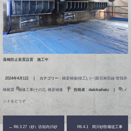
落橋防止装置設置 施工中
2024年4月1日
|
カテゴリー :
橋梁補修(竣工), (一)新宮林田線 曽我井
橋耐震・補修工事(その2)
,
橋梁補修
|
投稿者 : daikikaihatu
|
コメ
ントをどうぞ
←
R6.3.27（砂）坊垣内川砂
R6.4.1 岡川砂防堰堤工事