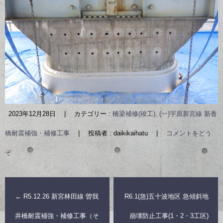
2023年12月28日
|
カテゴリー :
橋梁補修(竣工), (一)宇原新宮線 新香
橋耐震補強・補修工事
|
投稿者 : daikikaihatu
|
コメントをどう
ぞ
←
R5.12.26 新宮林田線 曽我
R6.1(急)五十波地区 急傾斜地
井橋耐震補強・補修工事（そ
崩壊防止工事(1・2・3工区)