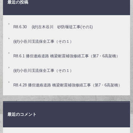
最近の投稿
R8.6.30 (砂)古木谷川 砂防堰堤工事(その1)
(砂)小谷川渓流保全工事（その１）
R8.6.1 播但連絡道路 橋梁耐震補強修繕工事（第7・6高架橋）
(砂)小谷川渓流保全工事（その１）
R8.4.28 播但連絡道路 橋梁耐震補強修繕工事（第7・6高架橋）
最近のコメント