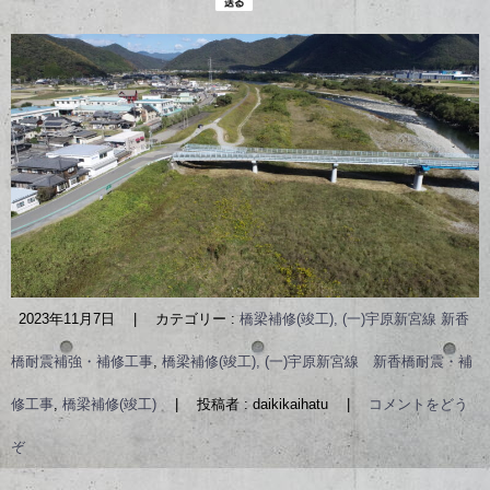
2023年11月7日
|
カテゴリー :
橋梁補修(竣工), (一)宇原新宮線 新香
橋耐震補強・補修工事
,
橋梁補修(竣工), (一)宇原新宮線 新香橋耐震・補
修工事
,
橋梁補修(竣工)
|
投稿者 : daikikaihatu
|
コメントをどう
ぞ