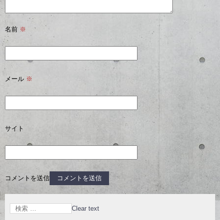
名前
※
メール
※
サイト
コメントを送信
Clear text