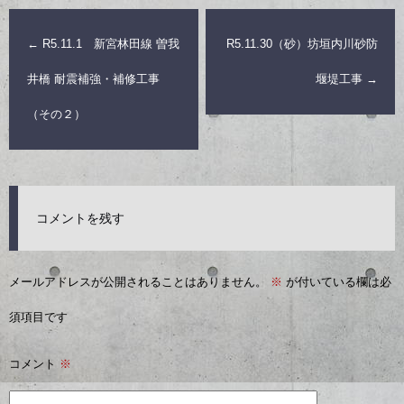
←
R5.11.1 新宮林田線 曽我
R5.11.30（砂）坊垣内川砂防
井橋 耐震補強・補修工事
堰堤工事
→
（その２）
コメントを残す
メールアドレスが公開されることはありません。
※
が付いている欄は必
須項目です
コメント
※