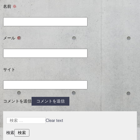
名前
※
メール
※
サイト
コメントを送信
Clear text
検索