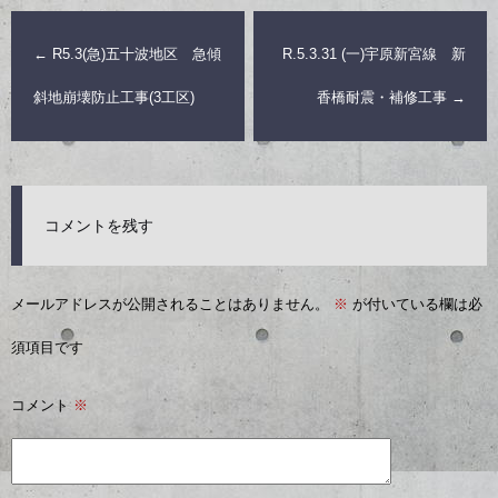
←
R5.3(急)五十波地区 急傾
R.5.3.31 (一)宇原新宮線 新
斜地崩壊防止工事(3工区)
香橋耐震・補修工事
→
コメントを残す
メールアドレスが公開されることはありません。
※
が付いている欄は必
須項目です
コメント
※