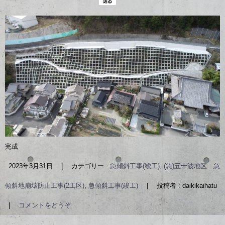
完成
2023年3月31日
|
カテゴリー :
急傾斜工事(竣工), (急)五十波地区 急
傾斜地崩壊防止工事(2工区)
,
急傾斜工事(竣工)
|
投稿者 : daikikaihatu
|
コメントをどうぞ