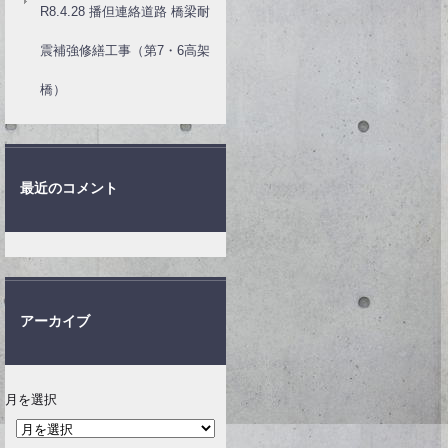
R8.4.28 播但連絡道路 橋梁耐
震補強修繕工事（第7・6高架
橋）
最近のコメント
アーカイブ
月を選択