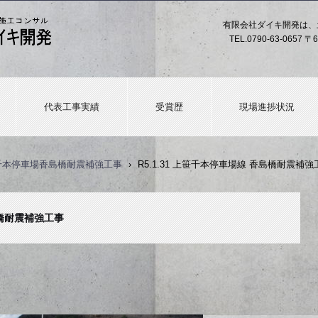
有限会社ダイキ開発は、
TEL.
0790-63-0657
〒6
代表工事実績
受賞歴
現場進捗状況
笹千本停車場香島橋耐震補強工事
›
R5.1.31 上笹千本停車場線 香島橋耐震補強
島橋耐震補強工事