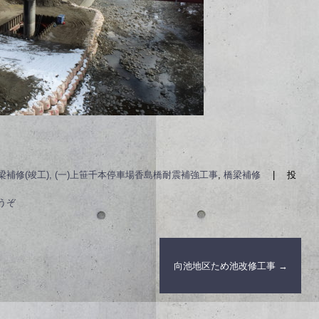
梁補修(竣工), (一)上笹千本停車場香島橋耐震補強工事
,
橋梁補修
|
投
うぞ
向池地区ため池改修工事
→