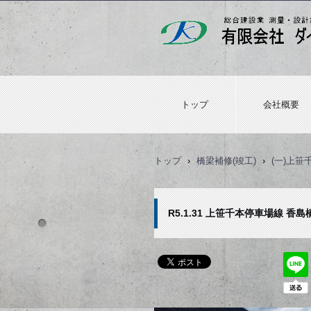
トップ
会社概要
トップ
›
橋梁補修(竣工)
›
(一)上
R5.1.31 上笹千本停車場線 香