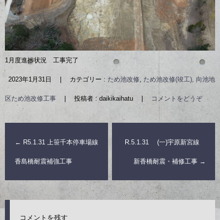
1月度進捗状況 工事完了
2023年1月31日
|
カテゴリー :
ため池改修
,
ため池改修(竣工), 向池地
区ため池改修工事
|
投稿者 : daikikaihatu
|
コメントをどうぞ
←
R5.1.31 上笹千本停車場線
R.5.1.31 (一)宇原新宮線
香島橋耐震補強工事
新香橋耐震・補修工事
→
コメントを残す