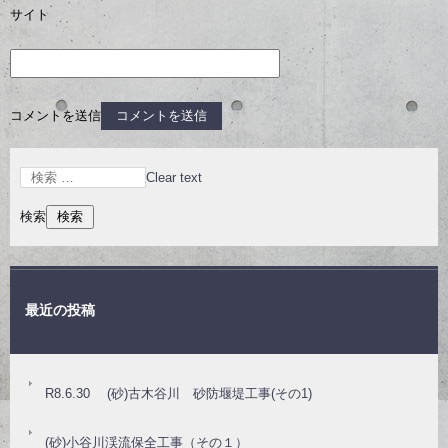
サイト
コメントを送信
Clear text
検索
最近の投稿
R8.6.30 (砂)古木谷川 砂防堰堤工事(その1)
(砂)小谷川渓流保全工事（その１）