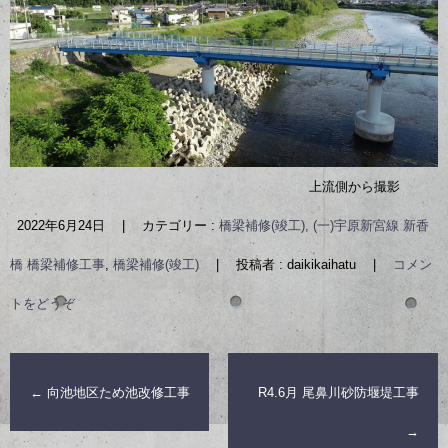
上流側から撮影
2022年6月24日
|
カテゴリー :
橋梁補修(竣工), (一)宇原新宮線 新香
橋 橋梁補修工事
,
橋梁補修(竣工)
|
投稿者 : daikikaihatu
|
コメン
トをどうぞ
←
向池地区ため池改修工事
R4.6月 尾鼻川砂防堰堤工事
→