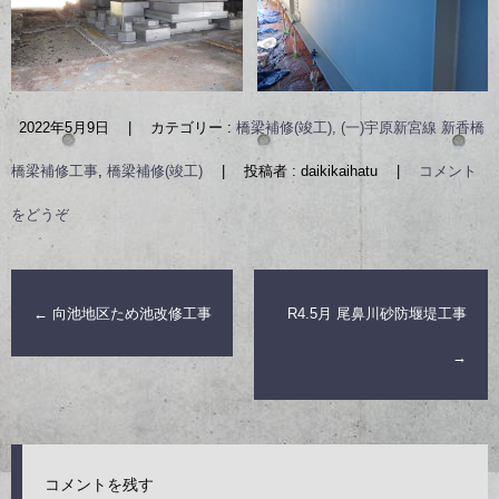
2022年5月9日
|
カテゴリー :
橋梁補修(竣工), (一)宇原新宮線 新香橋
橋梁補修工事
,
橋梁補修(竣工)
|
投稿者 : daikikaihatu
|
コメント
をどうぞ
←
向池地区ため池改修工事
R4.5月 尾鼻川砂防堰堤工事
→
コメントを残す