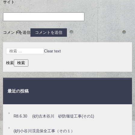
サイト
コメントを送信
Clear text
検索
最近の投稿
R8.6.30 (砂)古木谷川 砂防堰堤工事(その1)
(砂)小谷川渓流保全工事（その１）