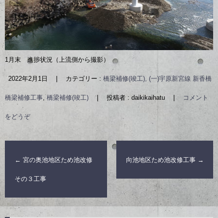
1月末 進捗状況（上流側から撮影）
2022年2月1日
|
カテゴリー :
橋梁補修(竣工), (一)宇原新宮線 新香橋
橋梁補修工事
,
橋梁補修(竣工)
|
投稿者 : daikikaihatu
|
コメント
をどうぞ
←
宮の奥池地区ため池改修
向池地区ため池改修工事
→
その３工事