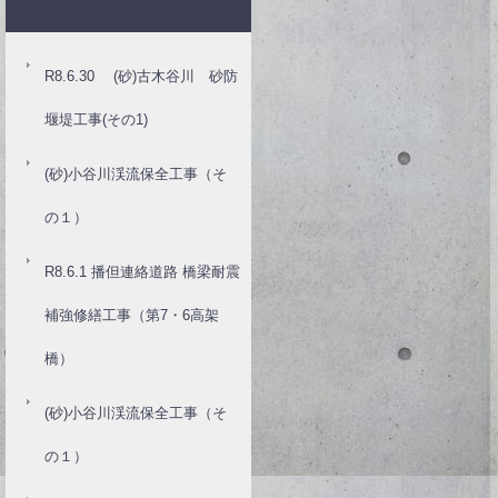
R8.6.30 (砂)古木谷川 砂防
堰堤工事(その1)
(砂)小谷川渓流保全工事（そ
の１）
R8.6.1 播但連絡道路 橋梁耐震
補強修繕工事（第7・6高架
橋）
(砂)小谷川渓流保全工事（そ
の１）