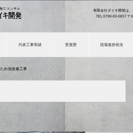
有限会社ダイキ開発は、
TEL.
0790-63-0657
〒6
代表工事実績
受賞歴
現場進捗状況
ため池改修工事