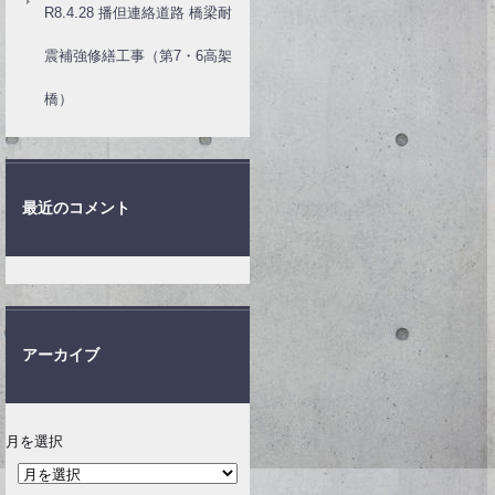
R8.4.28 播但連絡道路 橋梁耐
震補強修繕工事（第7・6高架
橋）
最近のコメント
アーカイブ
月を選択