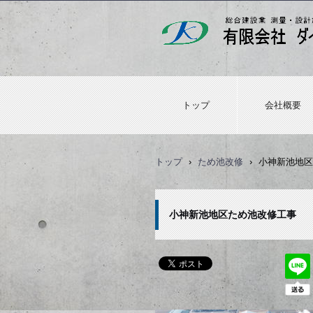
トップ
会社概要
トップ
›
ため池改修
›
小神新池地区
小神新池地区ため池改修工事