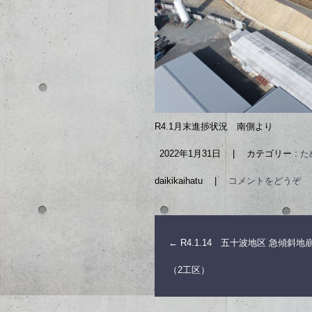
R4.1月末進捗状況 南側より
2022年1月31日
|
カテゴリー :
た
daikikaihatu
|
コメントをどうぞ
←
R4.1.14 五十波地区 急傾斜
（2工区）