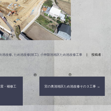
め池改修
,
ため池改修(竣工), 小神新池地区ため池改修工事
|
投稿者 :
 耐震・補修工
宮の奥池地区ため池改修その３工事
→