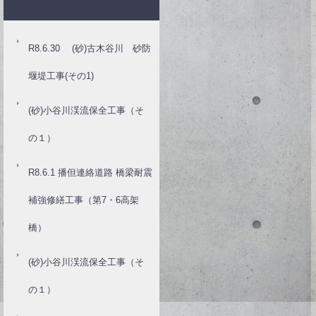
R8.6.30 (砂)古木谷川 砂防
堰堤工事(その1)
(砂)小谷川渓流保全工事（そ
の１）
R8.6.1 播但連絡道路 橋梁耐震
補強修繕工事（第7・6高架
橋）
(砂)小谷川渓流保全工事（そ
の１）