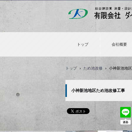
トップ
会社概要
トップ
›
ため池改修
›
小神新池地区
小神新池地区ため池改修工事