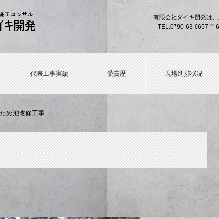
有限会社ダイキ開発は、
TEL.
0790-63-0657
〒6
代表工事実績
受賞歴
現場進捗状況
ため池改修工事