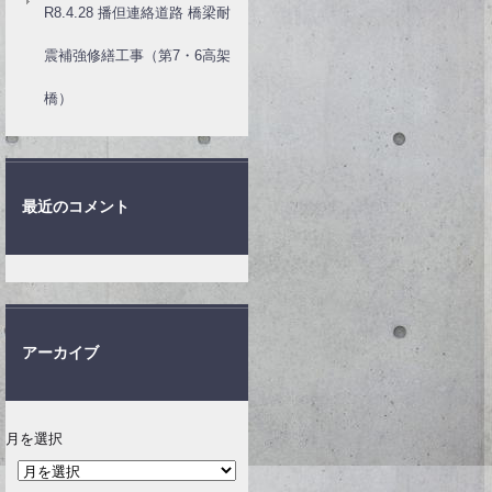
R8.4.28 播但連絡道路 橋梁耐
震補強修繕工事（第7・6高架
橋）
最近のコメント
アーカイブ
月を選択