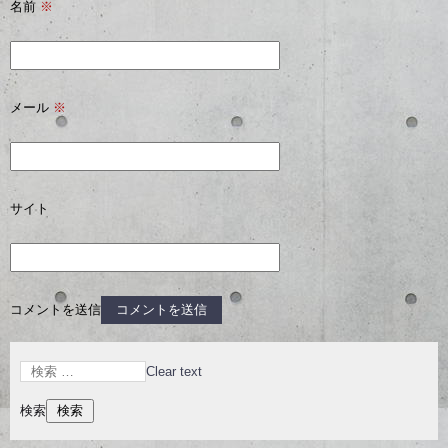
名前
※
メール
※
サイト
コメントを送信
Clear text
検索