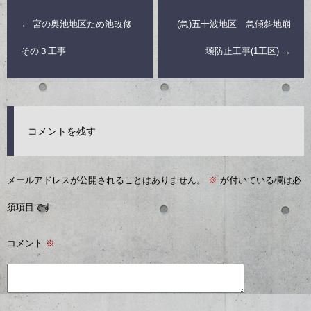
←
宮の奥池地区ため池改修
(急)五十波地区 急傾斜地崩
その３工事
壊防止工事(1工区)
→
コメントを残す
メールアドレスが公開されることはありません。
※
が付いている欄は必
須項目です
コメント
※