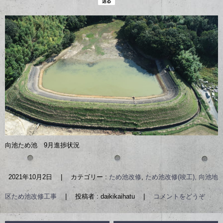
向池ため池 9月進捗状況
2021年10月2日
|
カテゴリー :
ため池改修
,
ため池改修(竣工), 向池地
区ため池改修工事
|
投稿者 : daikikaihatu
|
コメントをどうぞ