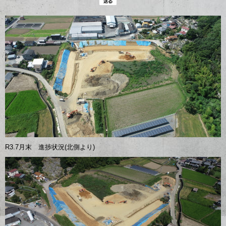
R3.7月末 進捗状況(北側より)