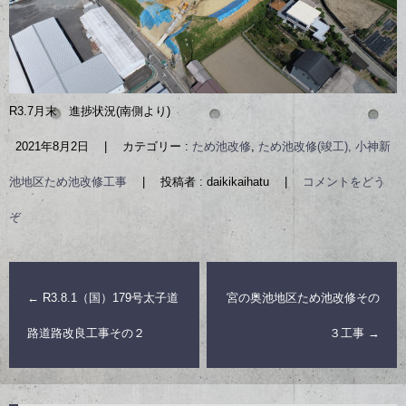
R3.7月末 進捗状況(南側より)
2021年8月2日
|
カテゴリー :
ため池改修
,
ため池改修(竣工), 小神新
池地区ため池改修工事
|
投稿者 : daikikaihatu
|
コメントをどう
ぞ
←
R3.8.1（国）179号太子道
宮の奥池地区ため池改修その
路道路改良工事その２
３工事
→