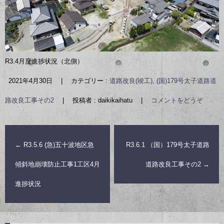
R3.4月度進捗状況（北側）
2021年4月30日
|
カテゴリー :
道路改良(竣工), (国)179号太子道路道
路改良工事その2
|
投稿者 : daikikaihatu
|
コメントをどうぞ
←
R3.5.6 (急)五十波地区急
R3.6.1 （国）179号太子道路
傾斜地崩壊防止工事1工区4月
道路改良工事その2
→
進捗状況