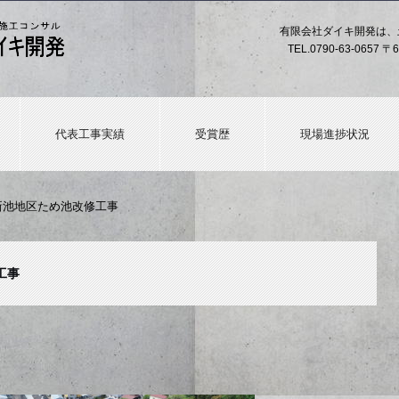
有限会社ダイキ開発は、
TEL.
0790-63-0657
〒6
代表工事実績
受賞歴
現場進捗状況
小神新池地区ため池改修工事
工事