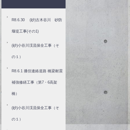
R8.6.30 (砂)古木谷川 砂防
堰堤工事(その1)
(砂)小谷川渓流保全工事（そ
の１）
R8.6.1 播但連絡道路 橋梁耐震
補強修繕工事（第7・6高架
橋）
(砂)小谷川渓流保全工事（そ
の１）