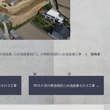
め池改修
,
ため池改修(竣工), 小神新池地区ため池改修工事
|
投稿者 :
改修その３工事
R3.5.6 宮の奥池地区ため池改修その３工事
→