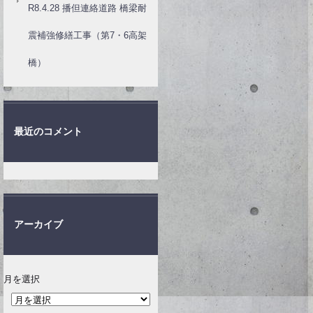
R8.4.28 播但連絡道路 橋梁耐
震補強修繕工事（第7・6高架
橋）
最近のコメント
アーカイブ
月を選択