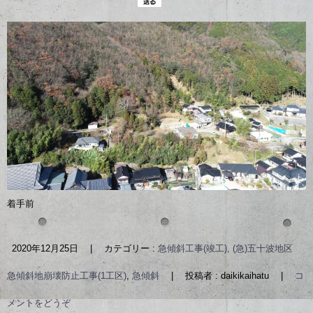
着手前
2020年12月25日
|
カテゴリー :
急傾斜工事(竣工), (急)五十波地区
急傾斜地崩壊防止工事(1工区)
,
急傾斜
|
投稿者 : daikikaihatu
|
コ
メントをどうぞ