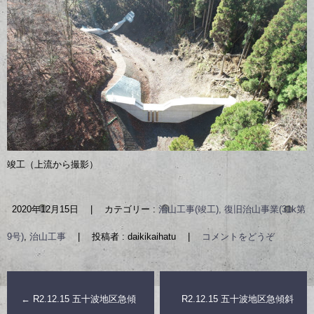
竣工（上流から撮影）
2020年12月15日
|
カテゴリー :
治山工事(竣工), 復旧治山事業(31k第
9号)
,
治山工事
|
投稿者 : daikikaihatu
|
コメントをどうぞ
←
R2.12.15 五十波地区急傾
R2.12.15 五十波地区急傾斜