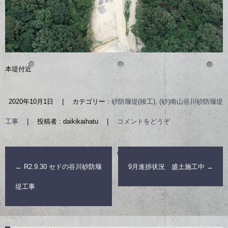
本堤付近
2020年10月1日
|
カテゴリー :
砂防堰堤(竣工), (砂)南山谷川砂防堰堤
工事
|
投稿者 : daikikaihatu
|
コメントをどうぞ
←
R2.9.30 セドの谷川砂防堰
9月進捗状況 盛土施工中
→
堤工事