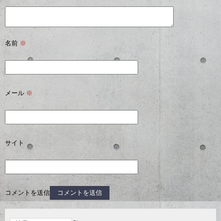
名前
※
メール
※
サイト
コメントを送信