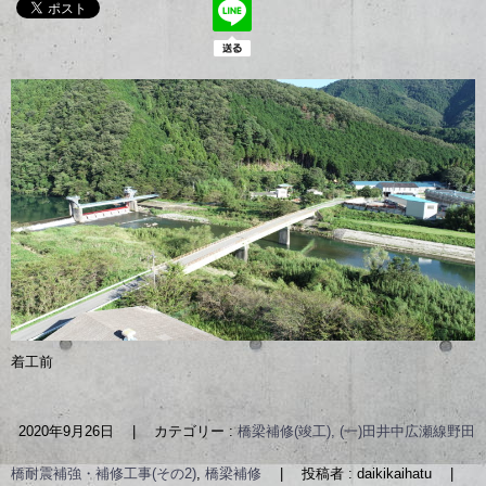
着工前
2020年9月26日
|
カテゴリー :
橋梁補修(竣工), (一)田井中広瀬線野田
橋耐震補強・補修工事(その2)
,
橋梁補修
|
投稿者 : daikikaihatu
|