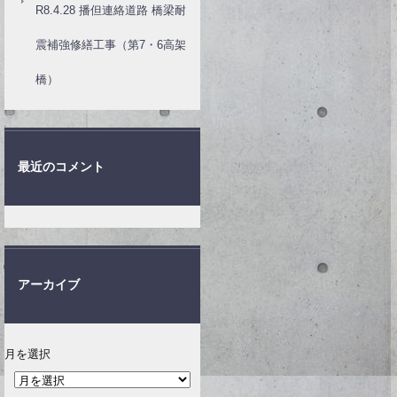
R8.4.28 播但連絡道路 橋梁耐
震補強修繕工事（第7・6高架
橋）
最近のコメント
アーカイブ
月を選択