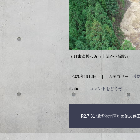
７月末進捗状況（上流から撮影）
2020年8月3日
|
カテゴリー :
砂防
ihatu
|
コメントをどうぞ
←
R2.7.31 湯塚池地区ため池改修