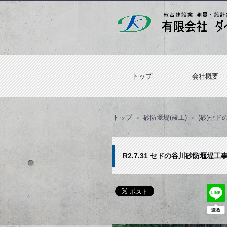
トップ
会社概要
トップ
›
砂防堰堤(竣工)
›
(砂)セ
R2.7.31 セドの谷川砂防堰堤工