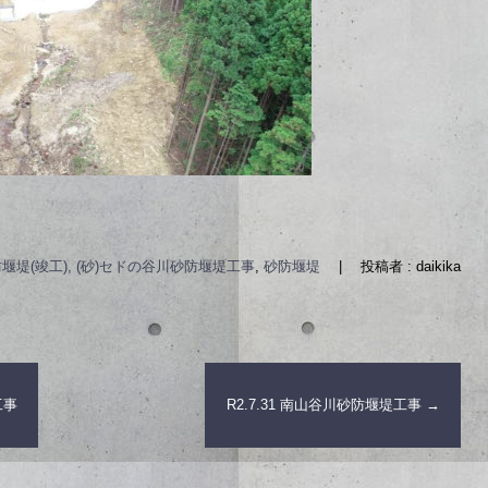
堰堤(竣工), (砂)セドの谷川砂防堰堤工事
,
砂防堰堤
|
投稿者 : daikika
工事
R2.7.31 南山谷川砂防堰堤工事
→