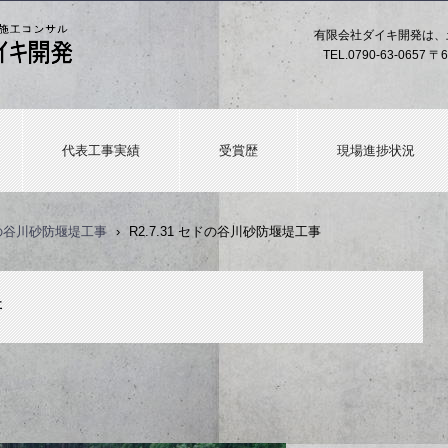
有限会社ダイキ開発は、
TEL.
0790-63-0657
〒6
代表工事実績
受賞歴
現場進捗状況
ドの谷川砂防堰堤工事
›
R2.7.31 セドの谷川砂防堰堤工事
事