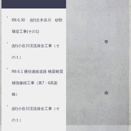
R8.6.30 (砂)古木谷川 砂防
堰堤工事(その1)
(砂)小谷川渓流保全工事（そ
の１）
R8.6.1 播但連絡道路 橋梁耐震
補強修繕工事（第7・6高架
橋）
(砂)小谷川渓流保全工事（そ
の１）