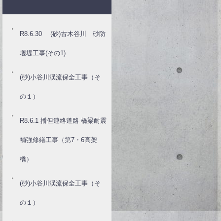
R8.6.30 (砂)古木谷川 砂防
堰堤工事(その1)
(砂)小谷川渓流保全工事（そ
の１）
R8.6.1 播但連絡道路 橋梁耐震
補強修繕工事（第7・6高架
橋）
(砂)小谷川渓流保全工事（そ
の１）