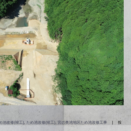
め池改修(竣工)
,
ため池改修(竣工), 宮の奥池地区ため池改修工事
|
投