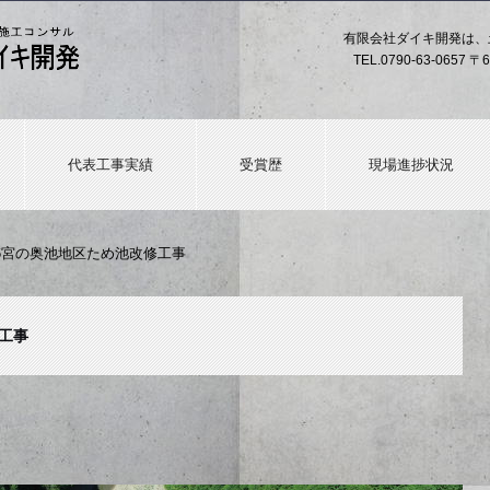
有限会社ダイキ開発は、
TEL.
0790-63-0657
〒6
代表工事実績
受賞歴
現場進捗状況
.26宮の奥池地区ため池改修工事
修工事