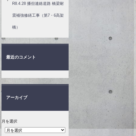
R8.4.28 播但連絡道路 橋梁耐
震補強修繕工事（第7・6高架
橋）
最近のコメント
アーカイブ
月を選択