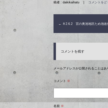
稿者 : daikikaihatu
|
コメントをど
←
Ｒ2.6.2 宮の奥池地区ため池
コメントを残す
メールアドレスが公開されることはあ
コメント
※
名前
※