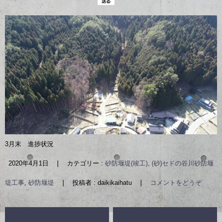
3月末 進捗状況
2020年4月1日
|
カテゴリー :
砂防堰堤(竣工), (砂)セドの谷川砂防堰
堤工事
,
砂防堰堤
|
投稿者 : daikikaihatu
|
コメントをどうぞ