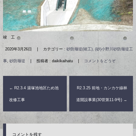
竣 工
2020年3月26日
|
カテゴリー :
砂防堰堤(竣工), (砂)小野川砂防堰堤工
事
,
砂防堰堤
|
投稿者 : daikikaihatu
|
コメントをどうぞ
←
R2.3.4 湯塚池地区ため池
R2.3.25 前地・カンカケ線林
改修工事
道開設事業(30管第11-9号)
→
コメントを残す