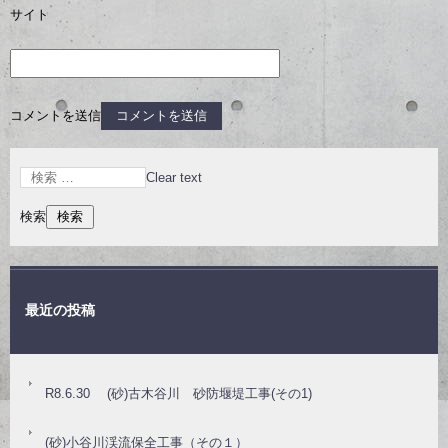
サイト
コメントを送信
Clear text
検索
最近の投稿
R8.6.30 (砂)古木谷川 砂防堰堤工事(その1)
(砂)小谷川渓流保全工事（その１）