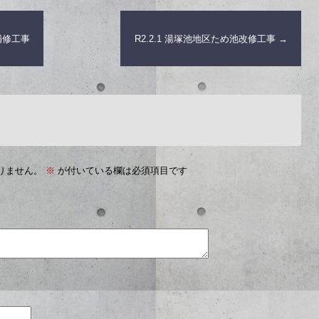
補修工事
R2.2.1 湯塚池地区ため池改修工事
→
りません。
※
が付いている欄は必須項目です