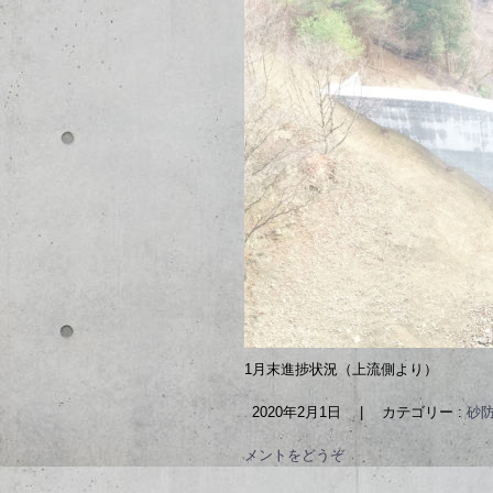
1月末進捗状況（上流側より）
2020年2月1日
|
カテゴリー :
砂防
メントをどうぞ