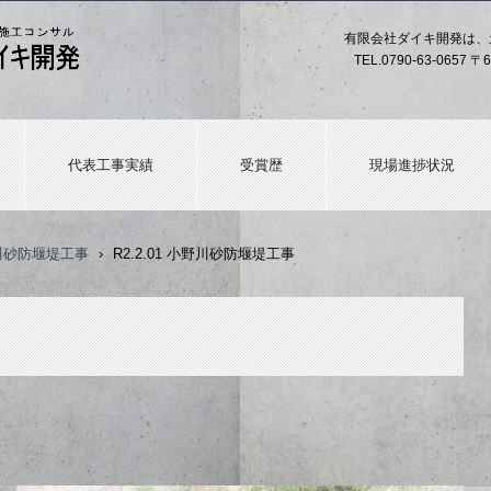
有限会社ダイキ開発は、
TEL.
0790-63-0657
〒6
代表工事実績
受賞歴
現場進捗状況
野川砂防堰堤工事
›
R2.2.01 小野川砂防堰堤工事