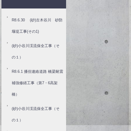
R8.6.30 (砂)古木谷川 砂防
堰堤工事(その1)
(砂)小谷川渓流保全工事（そ
の１）
R8.6.1 播但連絡道路 橋梁耐震
補強修繕工事（第7・6高架
橋）
(砂)小谷川渓流保全工事（そ
の１）