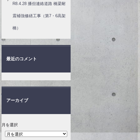
R8.4.28 播但連絡道路 橋梁耐
震補強修繕工事（第7・6高架
橋）
最近のコメント
アーカイブ
月を選択