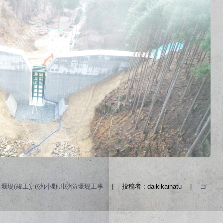
堰堤(竣工), (砂)小野川砂防堰堤工事
|
投稿者 : daikikaihatu
|
コ