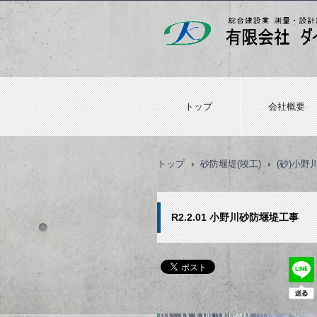
トップ
会社概要
トップ
›
砂防堰堤(竣工)
›
(砂)小
R2.2.01 小野川砂防堰堤工事