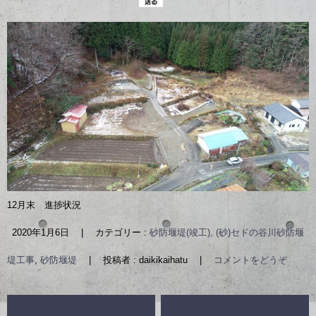
12月末 進捗状況
2020年1月6日
|
カテゴリー :
砂防堰堤(竣工), (砂)セドの谷川砂防堰
堤工事
,
砂防堰堤
|
投稿者 : daikikaihatu
|
コメントをどうぞ