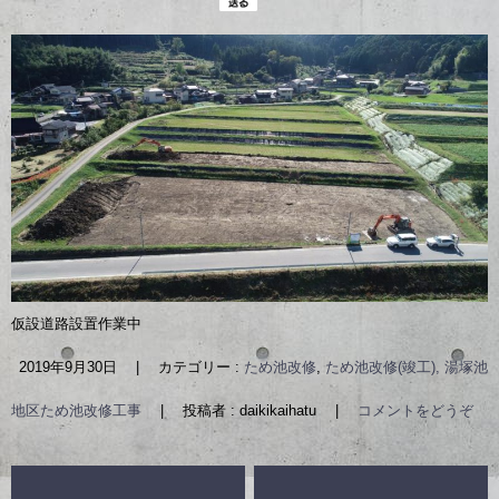
仮設道路設置作業中
2019年9月30日
|
カテゴリー :
ため池改修
,
ため池改修(竣工), 湯塚池
地区ため池改修工事
|
投稿者 : daikikaihatu
|
コメントをどうぞ