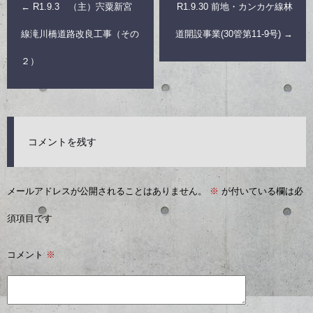
←
R1.9.3 （主）宍粟新宮
R1.9.30 前地・カンカケ線林
線滝川橋道路改良工事（その
道開設事業(30管第11-9号)
→
２）
コメントを残す
メールアドレスが公開されることはありません。
※
が付いている欄は必
須項目です
コメント
※