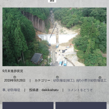
9月末進捗状況
2019年9月28日
|
カテゴリー :
砂防堰堤(竣工), (砂)小野川砂防堰堤工
事
,
砂防堰堤
|
投稿者 : daikikaihatu
|
コメントをどうぞ