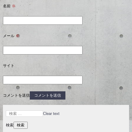
名前
※
メール
※
サイト
コメントを送信
Clear text
検索