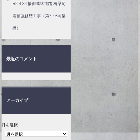
R8.4.28 播但連絡道路 橋梁耐
震補強修繕工事（第7・6高架
橋）
最近のコメント
アーカイブ
月を選択