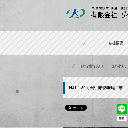
トップ
会社概要
トップ
›
砂防堰堤(竣工)
›
(砂)小
H31.1.30 小野川砂防堰堤工事