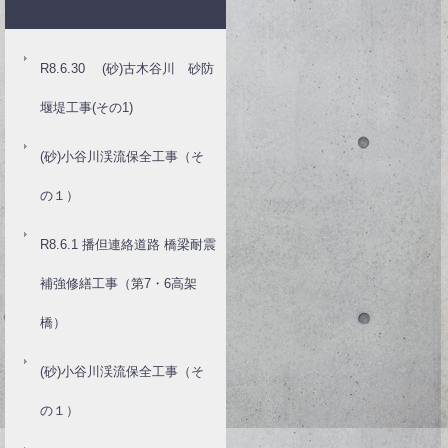
R8.6.30 (砂)古木谷川 砂防
堰堤工事(その1)
(砂)小谷川渓流保全工事（そ
の１）
R8.6.1 播但連絡道路 橋梁耐震
補強修繕工事（第7・6高架
橋）
(砂)小谷川渓流保全工事（そ
の１）