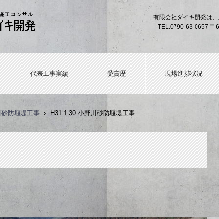
有限会社ダイキ開発は、
TEL.
0790-63-0657
〒6
代表工事実績
受賞歴
現場進捗状況
野川砂防堰堤工事
›
H31.1.30 小野川砂防堰堤工事