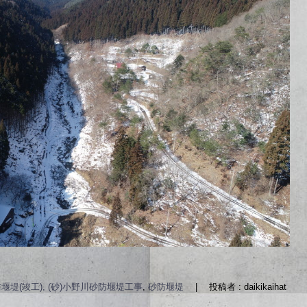
堰堤(竣工), (砂)小野川砂防堰堤工事
,
砂防堰堤
|
投稿者 : daikikaihat