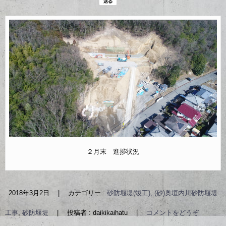
２月末 進捗状況
2018年3月2日
|
カテゴリー :
砂防堰堤(竣工), (砂)奥垣内川砂防堰堤
工事
,
砂防堰堤
|
投稿者 : daikikaihatu
|
コメントをどうぞ