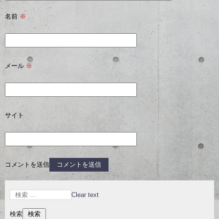
名前
※
メール
※
サイト
コメントを送信
Clear text
検索