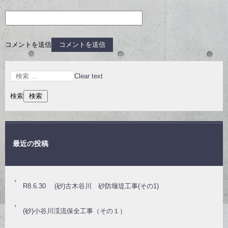
コメントを送信
Clear text
検索
最近の投稿
R8.6.30 (砂)古木谷川 砂防堰堤工事(その1)
(砂)小谷川渓流保全工事（その１）