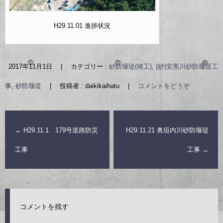
H29.11.01 進捗状況
2017年11月1日
|
カテゴリー :
砂防堰堤(竣工), (砂)安黒川砂防堰堤工
事
,
砂防堰堤
|
投稿者 : daikikaihatu
|
コメントをどうぞ
←
H29.11.1 179号道路防災
H29.11.21 奥垣内川砂防堰堤
工事
工事
→
コメントを残す