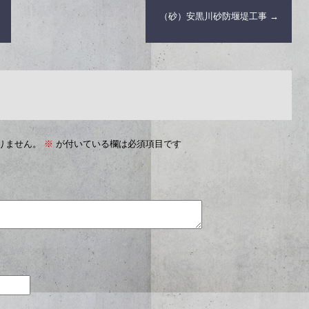
（砂）安黒川砂防堰堤工事
→
りません。
※
が付いている欄は必須項目です