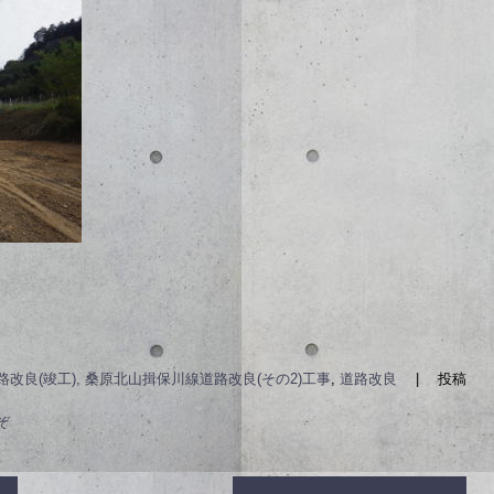
路改良(竣工), 桑原北山揖保川線道路改良(その2)工事
,
道路改良
|
投稿
ぞ