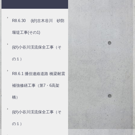
R8.6.30 (砂)古木谷川 砂防
堰堤工事(その1)
(砂)小谷川渓流保全工事（そ
の１）
R8.6.1 播但連絡道路 橋梁耐震
補強修繕工事（第7・6高架
橋）
(砂)小谷川渓流保全工事（そ
の１）