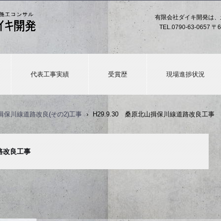
有限会社ダイキ開発は、
TEL.
0790-63-0657
〒6
代表工事実績
受賞歴
現場進捗状況
揖保川線道路改良(その2)工事
›
H29.9.30 桑原北山揖保川線道路改良工事
道路改良工事