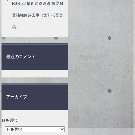
R8.4.28 播但連絡道路 橋梁耐
震補強修繕工事（第7・6高架
橋）
最近のコメント
アーカイブ
月を選択