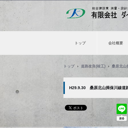
トップ
会社概要
トップ
›
道路改良(竣工)
›
桑原北山
H29.9.30 桑原北山揖保川線