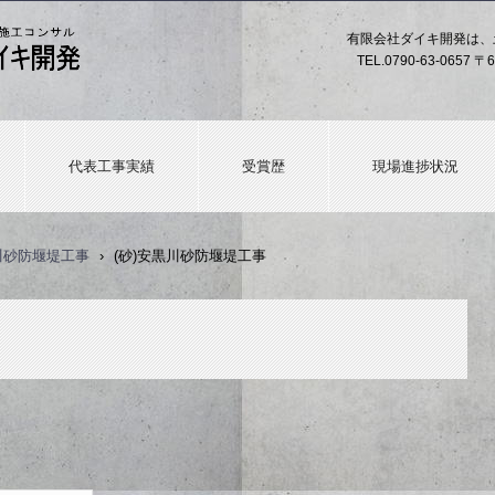
有限会社ダイキ開発は、
TEL.
0790-63-0657
〒6
代表工事実績
受賞歴
現場進捗状況
黒川砂防堰堤工事
›
(砂)安黒川砂防堰堤工事