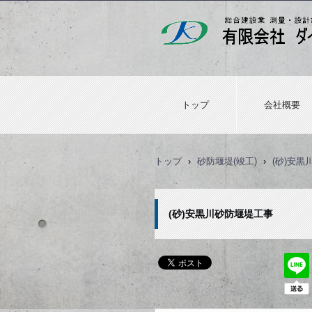
トップ
会社概要
トップ
›
砂防堰堤(竣工)
›
(砂)安
(砂)安黒川砂防堰堤工事