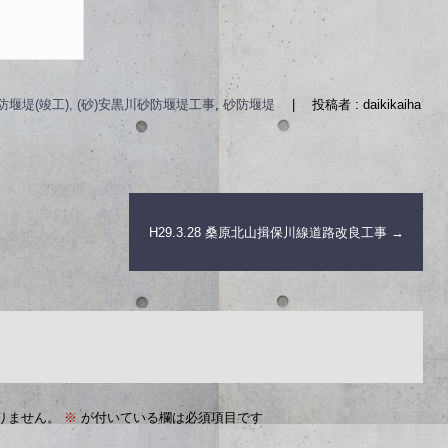
防堰堤(竣工), (砂)安黒川砂防堰堤工事
,
砂防堰堤
|
投稿者 : daikikaiha
H29.3.28 桑原北山揖保川線道路改良工事
→
りません。
※
が付いている欄は必須項目です