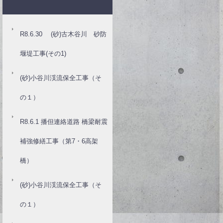
R8.6.30 (砂)古木谷川 砂防
堰堤工事(その1)
(砂)小谷川渓流保全工事（そ
の１）
R8.6.1 播但連絡道路 橋梁耐震
補強修繕工事（第7・6高架
橋）
(砂)小谷川渓流保全工事（そ
の１）