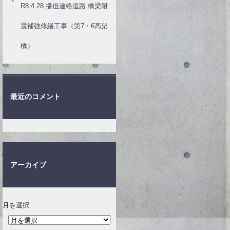
R8.4.28 播但連絡道路 橋梁耐
震補強修繕工事（第7・6高架
橋）
最近のコメント
アーカイブ
月を選択