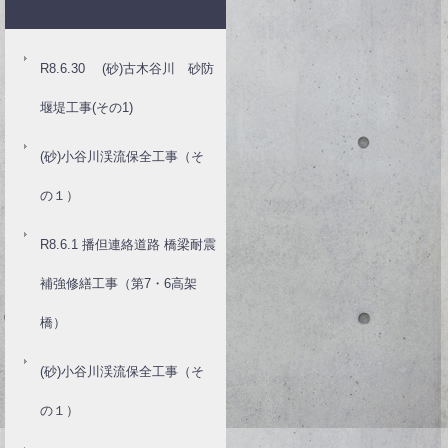
R8.6.30 (砂)古木谷川 砂防
堰堤工事(その1)
(砂)小谷川渓流保全工事（そ
の１）
R8.6.1 播但連絡道路 橋梁耐震
補強修繕工事（第7・6高架
橋）
(砂)小谷川渓流保全工事（そ
の１）