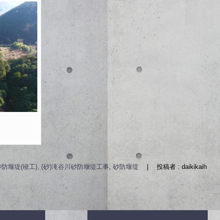
砂防堰堤(竣工), (砂)滝谷川砂防堰堤工事
,
砂防堰堤
|
投稿者 : daikikaih