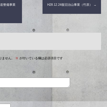
林道整備事業
H28.12.24復旧治山事業（竹原）
→
りません。
※
が付いている欄は必須項目です