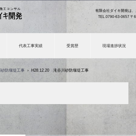
有限会社ダイキ開発は、
TEL.
0790-63-0657
〒6
代表工事実績
受賞歴
現場進捗状況
谷川砂防堰堤工事
›
H28.12.20 滝谷川砂防堰堤工事