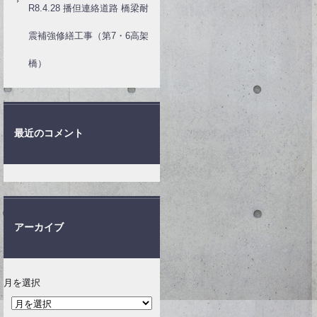
R8.4.28 播但連絡道路 橋梁耐
震補強修繕工事（第7・6高架
橋）
最近のコメント
アーカイブ
月を選択