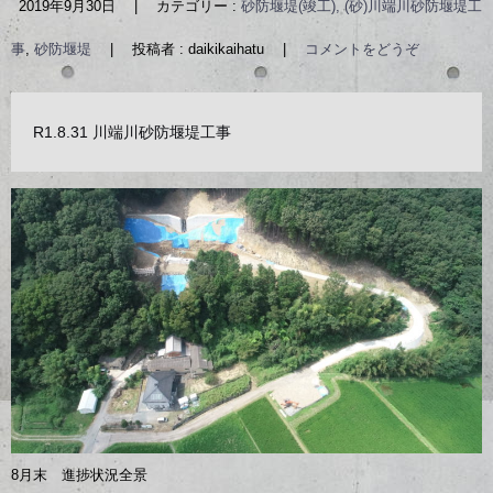
2019年9月30日
|
カテゴリー :
砂防堰堤(竣工), (砂)川端川砂防堰堤工
事
,
砂防堰堤
|
投稿者 : daikikaihatu
|
コメントをどうぞ
R1.8.31 川端川砂防堰堤工事
8月末 進捗状況全景