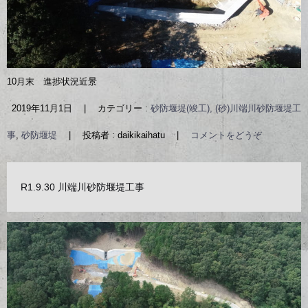
10月末 進捗状況近景
2019年11月1日
|
カテゴリー :
砂防堰堤(竣工), (砂)川端川砂防堰堤工
事
,
砂防堰堤
|
投稿者 : daikikaihatu
|
コメントをどうぞ
R1.9.30 川端川砂防堰堤工事