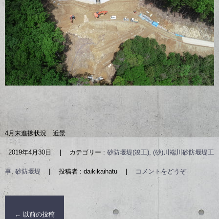
4月末進捗状況 近景
2019年4月30日
|
カテゴリー :
砂防堰堤(竣工), (砂)川端川砂防堰堤工
事
,
砂防堰堤
|
投稿者 : daikikaihatu
|
コメントをどうぞ
←
以前の投稿