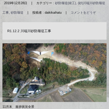
2019年12月28日
|
カテゴリー :
砂防堰堤(竣工), (砂)川端川砂防堰堤
工事
,
砂防堰堤
|
投稿者 : daikikaihatu
|
コメントをどうぞ
R1.12.2 川端川砂防堰堤工事
11月末 進捗状況全景