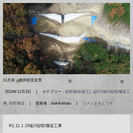
11月末 進捗状況近景
2019年12月2日
|
カテゴリー :
砂防堰堤(竣工), (砂)川端川砂防堰堤工
事
,
砂防堰堤
|
投稿者 : daikikaihatu
|
コメントをどうぞ
R1.11.1 川端川砂防堰堤工事