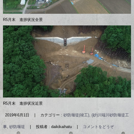
R5月末 進捗状況全景
R5月末 進捗状況近景
2019年6月1日
|
カテゴリー :
砂防堰堤(竣工), (砂)川端川砂防堰堤工
事
,
砂防堰堤
|
投稿者 : daikikaihatu
|
コメントをどうぞ