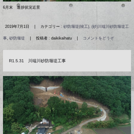
6月末 進捗状況近景
2019年7月1日
|
カテゴリー :
砂防堰堤(竣工), (砂)川端川砂防堰堤工
事
,
砂防堰堤
|
投稿者 : daikikaihatu
|
コメントをどうぞ
R1.5.31 川端川砂防堰堤工事