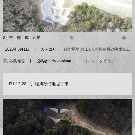
2月末 完 成 近景
2020年3月1日
|
カテゴリー :
砂防堰堤(竣工), (砂)川端川砂防堰堤工
事
,
砂防堰堤
|
投稿者 : daikikaihatu
|
コメントをどうぞ
R1.12.28 川端川砂防堰堤工事