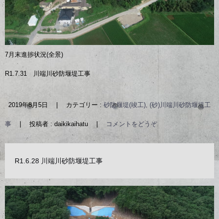
7月末進捗状況(全景)
R1.7.31 川端川砂防堰堤工事
2019年8月5日
|
カテゴリー :
砂防堰堤(竣工), (砂)川端川砂防堰堤工
事
|
投稿者 : daikikaihatu
|
コメントをどうぞ
R1.6.28 川端川砂防堰堤工事