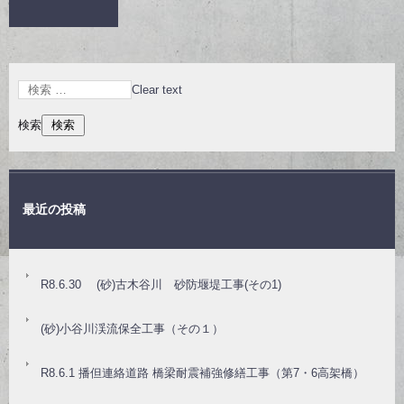
Clear text
検索
最近の投稿
R8.6.30 (砂)古木谷川 砂防堰堤工事(その1)
(砂)小谷川渓流保全工事（その１）
R8.6.1 播但連絡道路 橋梁耐震補強修繕工事（第7・6高架橋）