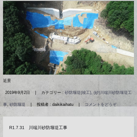
近景
2019年9月2日
|
カテゴリー :
砂防堰堤(竣工), (砂)川端川砂防堰堤工
事
,
砂防堰堤
|
投稿者 : daikikaihatu
|
コメントをどうぞ
R1.7.31 川端川砂防堰堤工事