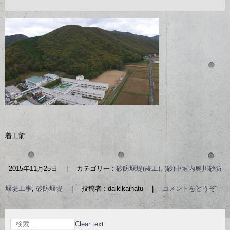
着工前
2015年11月25日
|
カテゴリー :
砂防堰堤(竣工), (砂)中垣内奥川砂防
堰堤工事
,
砂防堰堤
|
投稿者 : daikikaihatu
|
コメントをどうぞ
Clear text