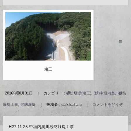
竣工
2016年10月31日
|
カテゴリー :
砂防堰堤(竣工), (砂)中垣内奥川砂防
堰堤工事
,
砂防堰堤
|
投稿者 : daikikaihatu
|
コメントをどうぞ
H27.11.25 中垣内奥川砂防堰堤工事