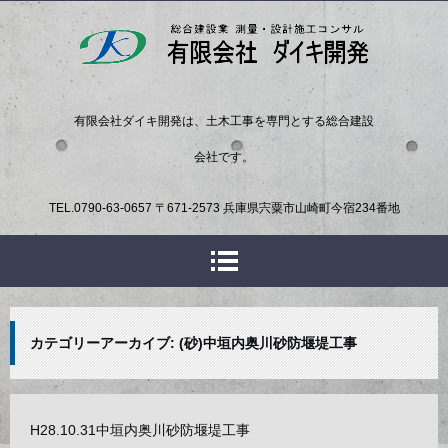
有限会社ダイキ開発は、土木工事を専門とする総合建設
会社です。
TEL.
0790-63-0657
〒671-2573 兵庫県宍粟市山崎町今宿234番地
カテゴリーアーカイブ:
(砂)中垣内奥川砂防堰堤工事
H28.10.31中垣内奥川砂防堰堤工事