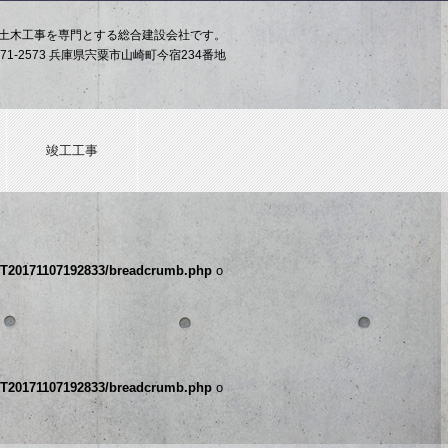
土木工事を専門とする総合建設会社です。
71-2573 兵庫県宍粟市山崎町今宿234番地
竣工工事
20T20171107192833/breadcrumb.php
o
20T20171107192833/breadcrumb.php
o