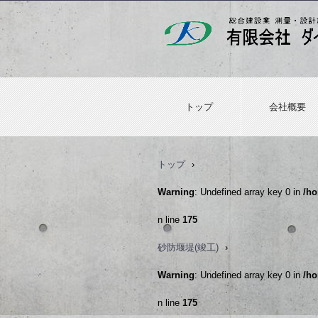
トップ
会社概要
トップ
›
Warning
: Undefined array key 0 in
/ho
n line
175
砂防堰堤(竣工)
›
Warning
: Undefined array key 0 in
/ho
n line
175