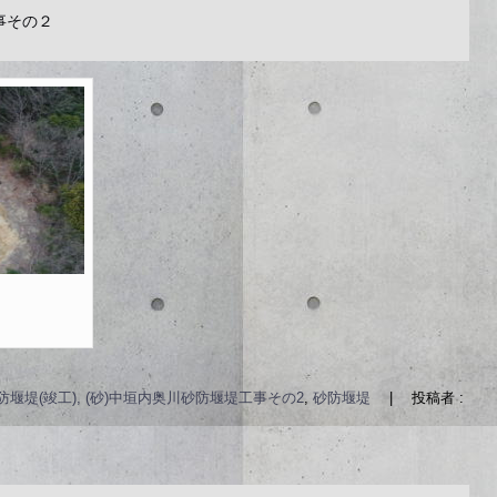
工事その２
防堰堤(竣工), (砂)中垣内奥川砂防堰堤工事その2
,
砂防堰堤
|
投稿者 :