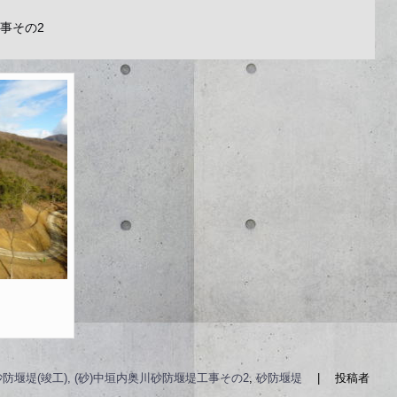
工事その2
砂防堰堤(竣工), (砂)中垣内奥川砂防堰堤工事その2
,
砂防堰堤
|
投稿者