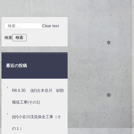
Clear text
検索
最近の投稿
R8.6.30 (砂)古木谷川 砂防
堰堤工事(その1)
(砂)小谷川渓流保全工事（そ
の１）