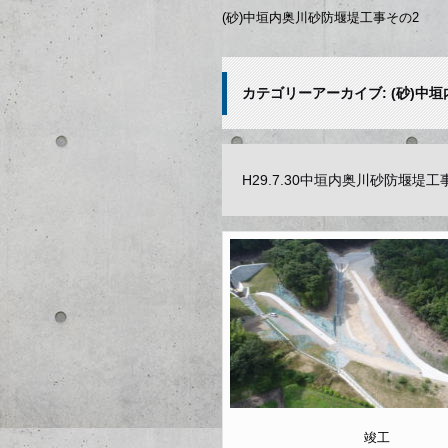
(砂)中垣内奥川砂防堰堤工事その2
カテゴリーアーカイブ:
(砂)中
H29.7.30中垣内奥川砂防堰堤
竣工