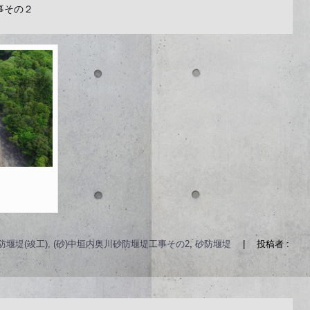
工事その２
防堰堤(竣工), (砂)中垣内奥川砂防堰堤工事その2
,
砂防堰堤
|
投稿者 :