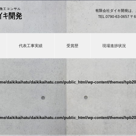
有限会社ダイキ開発は、
TEL.
0790-63-0657
〒6
代表工事実績
受賞歴
現場進捗状況
me/daikikaihatu/daikikaihatu.com/public_html/wp-content/themes/hpb
me/daikikaihatu/daikikaihatu.com/public_html/wp-content/themes/hpb