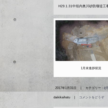
H29.1.31中垣内奥川砂防堰堤
1月末進捗状況
2017年1月31日
|
カテゴリー :
砂
daikikaihatu
|
コメントをどうぞ