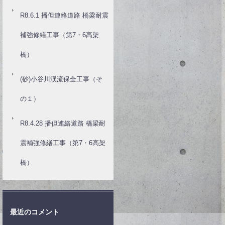
R8.6.1 播但連絡道路 橋梁耐震
補強修繕工事（第7・6高架
橋）
(砂)小谷川渓流保全工事（そ
の１）
R8.4.28 播但連絡道路 橋梁耐
震補強修繕工事（第7・6高架
橋）
最近のコメント