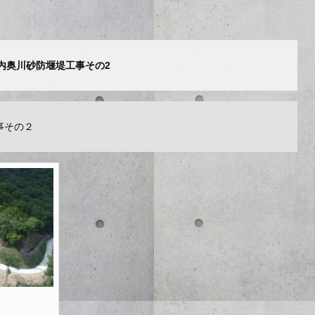
垣内奥川砂防堰堤工事その2
工事その２