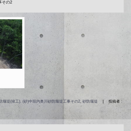
事その2
防堰堤(竣工), (砂)中垣内奥川砂防堰堤工事その2
,
砂防堰堤
|
投稿者 :