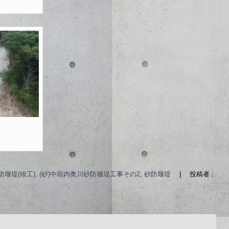
防堰堤(竣工), (砂)中垣内奥川砂防堰堤工事その2
,
砂防堰堤
|
投稿者 :