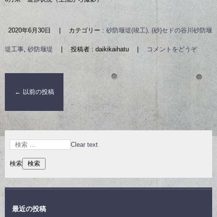
2020年6月30日
|
カテゴリー :
砂防堰堤(竣工), (砂)セドの谷川砂防堰
堤工事
,
砂防堰堤
|
投稿者 : daikikaihatu
|
コメントをどうぞ
←
以前の投稿
Clear text
検索
最近の投稿