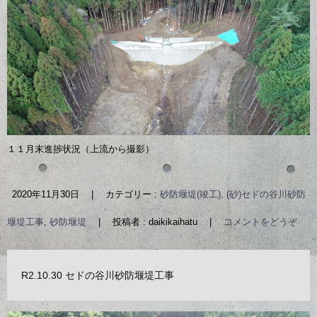
１１月末進捗状況（上流から撮影）
2020年11月30日
|
カテゴリー :
砂防堰堤(竣工), (砂)セドの谷川砂防
堰堤工事
,
砂防堰堤
|
投稿者 : daikikaihatu
|
コメントをどうぞ
R2.10.30 セドの谷川砂防堰堤工事