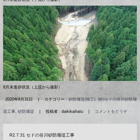
8月末進捗状況（上流から撮影）
2020年8月31日
|
カテゴリー :
砂防堰堤(竣工), (砂)セドの谷川砂防堰
堤工事
,
砂防堰堤
|
投稿者 : daikikaihatu
|
コメントをどうぞ
R2.7.31 セドの谷川砂防堰堤工事