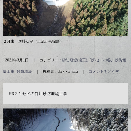
２月末 進捗状況（上流から撮影）
2021年3月1日
|
カテゴリー :
砂防堰堤(竣工), (砂)セドの谷川砂防堰
堤工事
,
砂防堰堤
|
投稿者 : daikikaihatu
|
コメントをどうぞ
R3.2.1 セドの谷川砂防堰堤工事