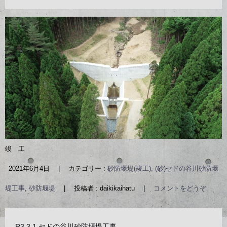
竣 工
2021年6月4日
|
カテゴリー :
砂防堰堤(竣工), (砂)セドの谷川砂防堰
堤工事
,
砂防堰堤
|
投稿者 : daikikaihatu
|
コメントをどうぞ
R3.3.1 セドの谷川砂防堰堤工事