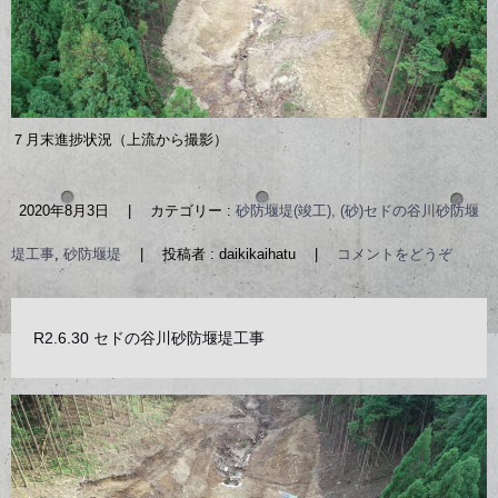
７月末進捗状況（上流から撮影）
2020年8月3日
|
カテゴリー :
砂防堰堤(竣工), (砂)セドの谷川砂防堰
堤工事
,
砂防堰堤
|
投稿者 : daikikaihatu
|
コメントをどうぞ
R2.6.30 セドの谷川砂防堰堤工事