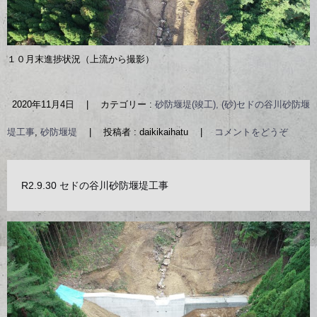
１０月末進捗状況（上流から撮影）
2020年11月4日
|
カテゴリー :
砂防堰堤(竣工), (砂)セドの谷川砂防堰
堤工事
,
砂防堰堤
|
投稿者 : daikikaihatu
|
コメントをどうぞ
R2.9.30 セドの谷川砂防堰堤工事