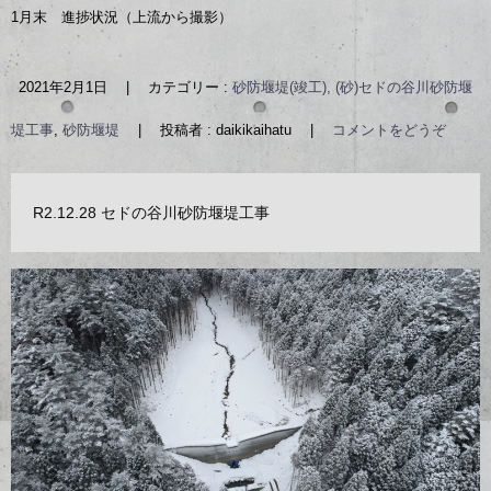
1月末 進捗状況（上流から撮影）
2021年2月1日
|
カテゴリー :
砂防堰堤(竣工), (砂)セドの谷川砂防堰
堤工事
,
砂防堰堤
|
投稿者 : daikikaihatu
|
コメントをどうぞ
R2.12.28 セドの谷川砂防堰堤工事