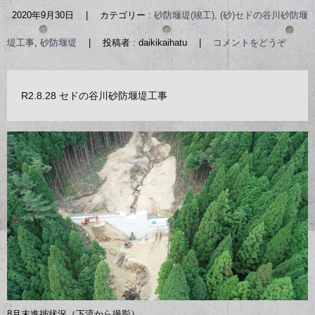
2020年9月30日
|
カテゴリー :
砂防堰堤(竣工), (砂)セドの谷川砂防堰
堤工事
,
砂防堰堤
|
投稿者 : daikikaihatu
|
コメントをどうぞ
R2.8.28 セドの谷川砂防堰堤工事
8月末進捗状況（下流から撮影）