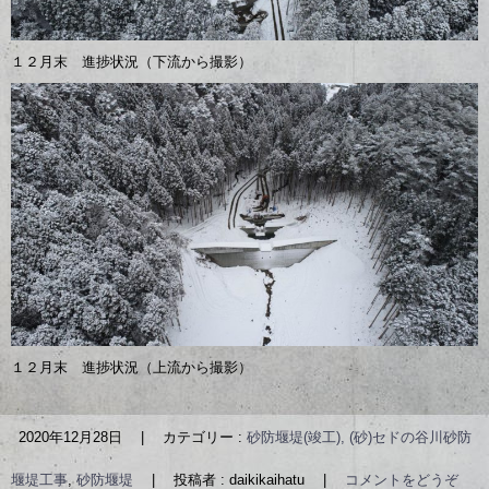
１２月末 進捗状況（下流から撮影）
１２月末 進捗状況（上流から撮影）
2020年12月28日
|
カテゴリー :
砂防堰堤(竣工), (砂)セドの谷川砂防
堰堤工事
,
砂防堰堤
|
投稿者 : daikikaihatu
|
コメントをどうぞ