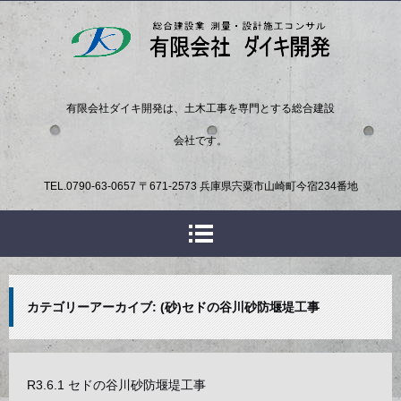
有限会社ダイキ開発は、土木工事を専門とする総合建設
会社です。
TEL.
0790-63-0657
〒671-2573 兵庫県宍粟市山崎町今宿234番地
カテゴリーアーカイブ:
(砂)セドの谷川砂防堰堤工事
R3.6.1 セドの谷川砂防堰堤工事