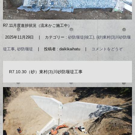
R7.11月度進捗状況（流末かご施工中）
2025年11月29日
|
カテゴリー :
砂防堰堤(竣工), (砂)東村(3)川砂防堰
堤工事
,
砂防堰堤
|
投稿者 : daikikaihatu
|
コメントをどうぞ
R7.10.30（砂）東村(3)川砂防堰堤工事