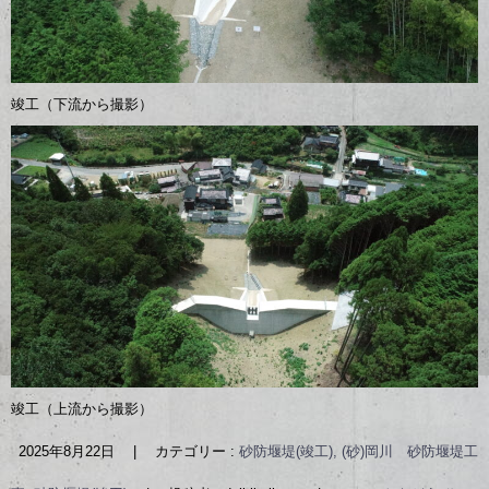
竣工（下流から撮影）
竣工（上流から撮影）
2025年8月22日
|
カテゴリー :
砂防堰堤(竣工), (砂)岡川 砂防堰堤工