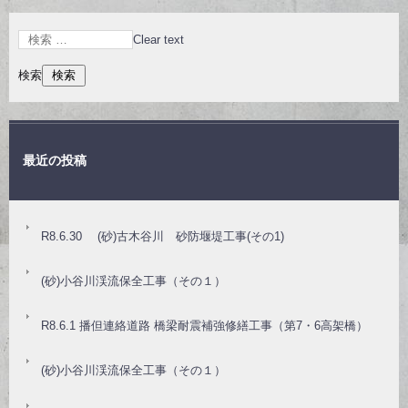
Clear text
検索
最近の投稿
R8.6.30 (砂)古木谷川 砂防堰堤工事(その1)
(砂)小谷川渓流保全工事（その１）
R8.6.1 播但連絡道路 橋梁耐震補強修繕工事（第7・6高架橋）
(砂)小谷川渓流保全工事（その１）