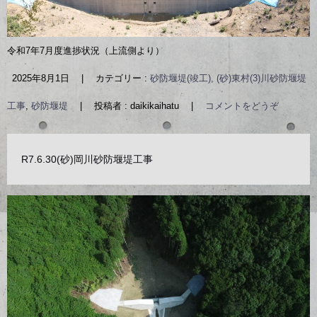
令和7年7月度進捗状況（上流側より）
2025年8月1日
|
カテゴリー :
砂防堰堤(竣工), (砂)東村(3)川砂防堰堤
工事
,
砂防堰堤
|
投稿者 : daikikaihatu
|
コメントをどうぞ
R7.6.30(砂)岡川砂防堰堤工事