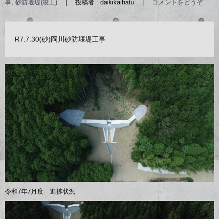
事
,
砂防堰堤(竣工)
|
投稿者 : daikikaihatu
|
コメントをどうぞ
R7.7.30(砂)岡川砂防堰堤工事
令和7年7月度 進捗状況