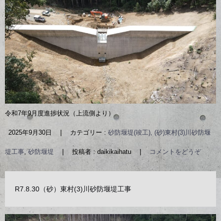
令和7年9月度進捗状況（上流側より）
2025年9月30日
|
カテゴリー :
砂防堰堤(竣工), (砂)東村(3)川砂防堰
堤工事
,
砂防堰堤
|
投稿者 : daikikaihatu
|
コメントをどうぞ
R7.8.30（砂）東村(3)川砂防堰堤工事