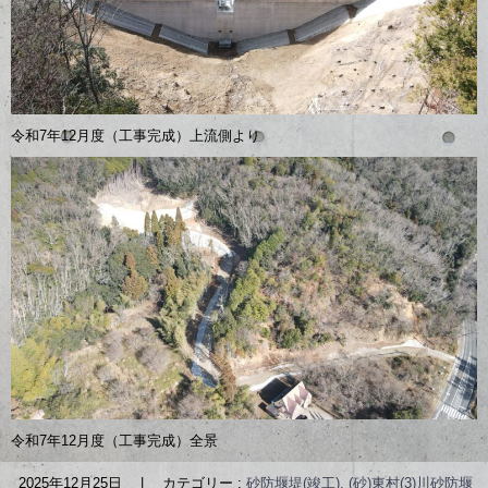
令和7年12月度（工事完成）上流側より
令和7年12月度（工事完成）全景
2025年12月25日
|
カテゴリー :
砂防堰堤(竣工), (砂)東村(3)川砂防堰