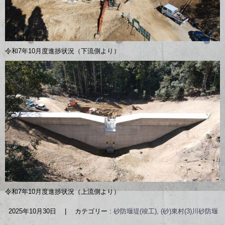
令和7年10月度進捗状況（下流側より）
令和7年10月度進捗状況（上流側より）
2025年10月30日
|
カテゴリー :
砂防堰堤(竣工), (砂)東村(3)川砂防堰