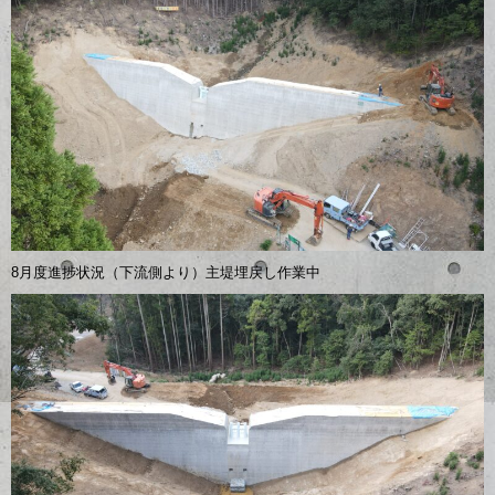
8月度進捗状況（下流側より）主堤埋戻し作業中