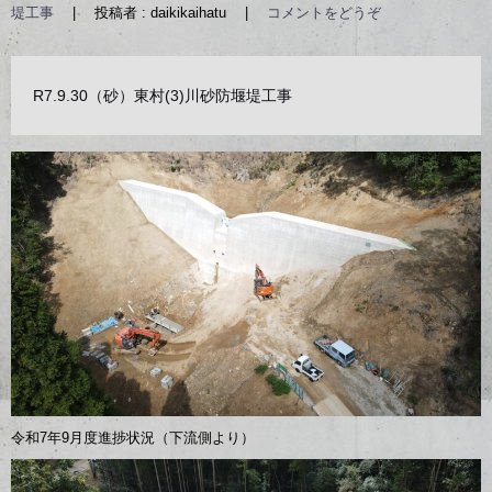
堤工事
|
投稿者 : daikikaihatu
|
コメントをどうぞ
R7.9.30（砂）東村(3)川砂防堰堤工事
令和7年9月度進捗状況（下流側より）