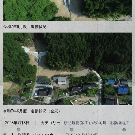
令和7年6月度 進捗状況
令和7年6月度 進捗状況（全景）
2025年7月3日
|
カテゴリー :
砂防堰堤(竣工), (砂)岡川 砂防堰堤工
事
|
投稿者 : daikikaihatu
|
コメントをどうぞ