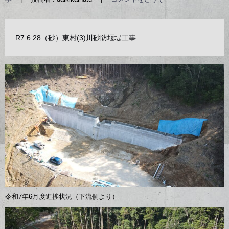
R7.6.28（砂）東村(3)川砂防堰堤工事
令和7年6月度進捗状況（下流側より）