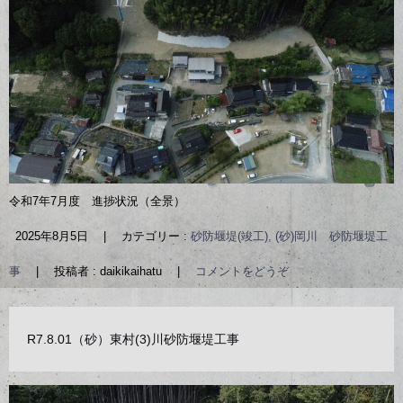
令和7年7月度 進捗状況（全景）
2025年8月5日
|
カテゴリー :
砂防堰堤(竣工), (砂)岡川 砂防堰堤工
事
|
投稿者 : daikikaihatu
|
コメントをどうぞ
R7.8.01（砂）東村(3)川砂防堰堤工事