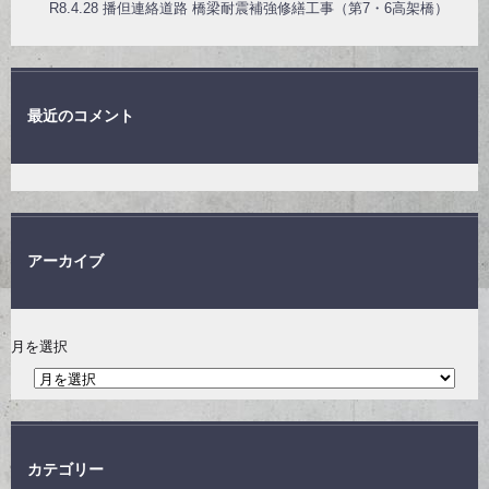
R8.4.28 播但連絡道路 橋梁耐震補強修繕工事（第7・6高架橋）
最近のコメント
アーカイブ
月を選択
カテゴリー