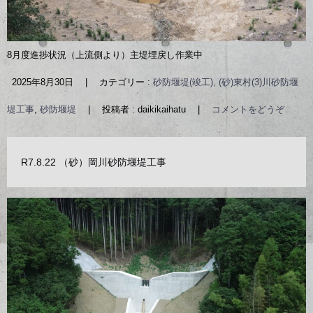
8月度進捗状況（上流側より）主堤埋戻し作業中
2025年8月30日
|
カテゴリー :
砂防堰堤(竣工), (砂)東村(3)川砂防堰
堤工事
,
砂防堰堤
|
投稿者 : daikikaihatu
|
コメントをどうぞ
R7.8.22 （砂）岡川砂防堰堤工事