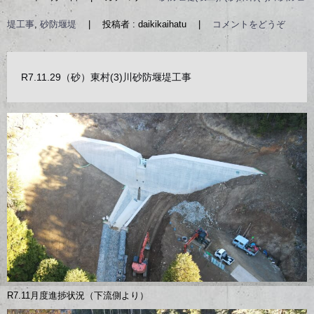
堤工事
,
砂防堰堤
|
投稿者 : daikikaihatu
|
コメントをどうぞ
R7.11.29（砂）東村(3)川砂防堰堤工事
R7.11月度進捗状況（下流側より）