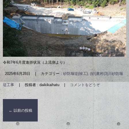
令和7年6月度進捗状況（上流側より）
2025年6月28日
|
カテゴリー :
砂防堰堤(竣工), (砂)東村(3)川砂防堰
堤工事
|
投稿者 : daikikaihatu
|
コメントをどうぞ
←
以前の投稿