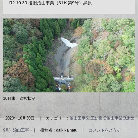
R2.10.30 復旧治山事業（31Ｋ第9号）黒原
10月末 進捗状況
2020年10月30日
|
カテゴリー :
治山工事(竣工), 復旧治山事業(31k第
9号)
,
治山工事
|
投稿者 : daikikaihatu
|
コメントをどうぞ