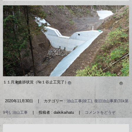
１１月末進捗状況（№１谷止工完了）
2020年11月30日
|
カテゴリー :
治山工事(竣工), 復旧治山事業(31k第
9号)
,
治山工事
|
投稿者 : daikikaihatu
|
コメントをどうぞ