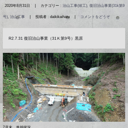
2020年8月31日
|
カテゴリー :
治山工事(竣工), 復旧治山事業(31k第9
号)
,
治山工事
|
投稿者 : daikikaihatu
|
コメントをどうぞ
R2.7.31 復旧治山事業（31Ｋ第9号）黒原
7月末 進捗状況