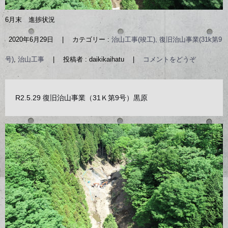
6月末 進捗状況
2020年6月29日
|
カテゴリー :
治山工事(竣工), 復旧治山事業(31k第9
号)
,
治山工事
|
投稿者 : daikikaihatu
|
コメントをどうぞ
R2.5.29 復旧治山事業（31Ｋ第9号）黒原