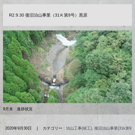
R2.9.30 復旧治山事業（31Ｋ第9号）黒原
9月末 進捗状況
2020年9月30日
|
カテゴリー :
治山工事(竣工), 復旧治山事業(31k第9