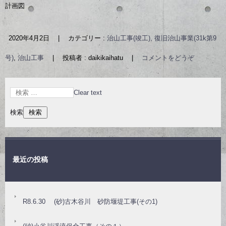
計画図
2020年4月2日
|
カテゴリー :
治山工事(竣工), 復旧治山事業(31k第9
号)
,
治山工事
|
投稿者 : daikikaihatu
|
コメントをどうぞ
Clear text
検索
最近の投稿
R8.6.30 (砂)古木谷川 砂防堰堤工事(その1)