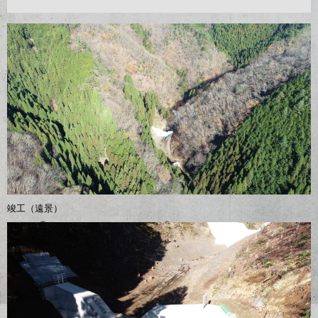
竣工（遠景）