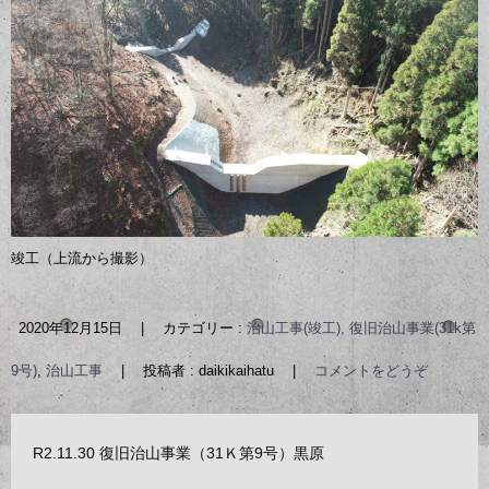
竣工（上流から撮影）
2020年12月15日
|
カテゴリー :
治山工事(竣工), 復旧治山事業(31k第
9号)
,
治山工事
|
投稿者 : daikikaihatu
|
コメントをどうぞ
R2.11.30 復旧治山事業（31Ｋ第9号）黒原