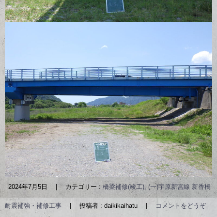
2024年7月5日
|
カテゴリー :
橋梁補修(竣工), (一)宇原新宮線 新香橋
耐震補強・補修工事
|
投稿者 : daikikaihatu
|
コメントをどうぞ