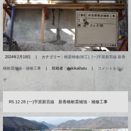
2024年2月19日
|
カテゴリー :
橋梁補修(竣工), (一)宇原新宮線 新香
橋耐震補強・補修工事
|
投稿者 : daikikaihatu
|
コメントをどう
ぞ
R5.12.28 (一)宇原新宮線 新香橋耐震補強・補修工事