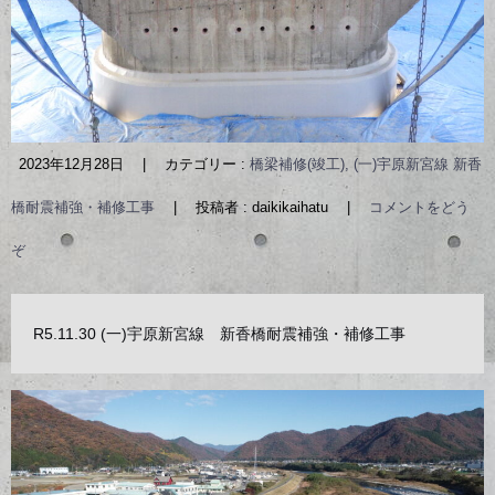
2023年12月28日
|
カテゴリー :
橋梁補修(竣工), (一)宇原新宮線 新香
橋耐震補強・補修工事
|
投稿者 : daikikaihatu
|
コメントをどう
ぞ
R5.11.30 (一)宇原新宮線 新香橋耐震補強・補修工事