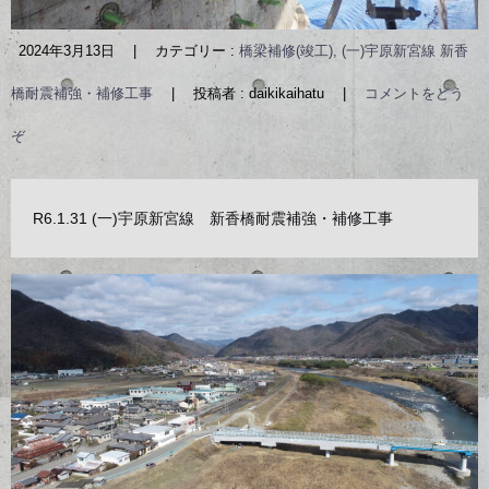
2024年3月13日
|
カテゴリー :
橋梁補修(竣工), (一)宇原新宮線 新香
橋耐震補強・補修工事
|
投稿者 : daikikaihatu
|
コメントをどう
ぞ
R6.1.31 (一)宇原新宮線 新香橋耐震補強・補修工事