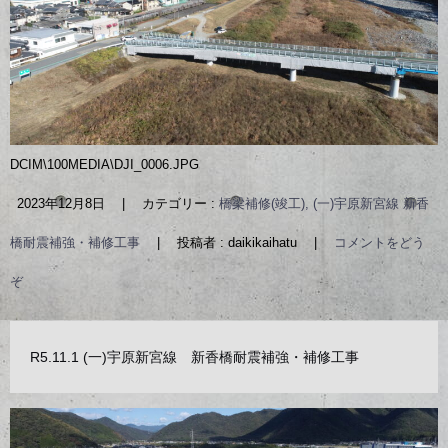
DCIM\100MEDIA\DJI_0006.JPG
2023年12月8日
|
カテゴリー :
橋梁補修(竣工), (一)宇原新宮線 新香
橋耐震補強・補修工事
|
投稿者 : daikikaihatu
|
コメントをどう
ぞ
R5.11.1 (一)宇原新宮線 新香橋耐震補強・補修工事