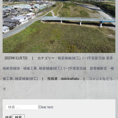
2023年11月7日
|
カテゴリー :
橋梁補修(竣工), (一)宇原新宮線 新香
橋耐震補強・補修工事
,
橋梁補修(竣工), (一)宇原新宮線 新香橋耐震・補
修工事
,
橋梁補修(竣工)
|
投稿者 : daikikaihatu
|
コメントをどう
ぞ
Clear text
検索