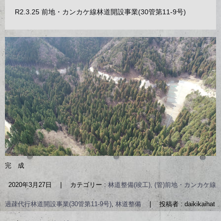
R2.3.25 前地・カンカケ線林道開設事業(30管第11-9号)
完 成
2020年3月27日
|
カテゴリー :
林道整備(竣工), (管)前地・カンカケ線
過疎代行林道開設事業(30管第11-9号)
,
林道整備
|
投稿者 : daikikaihat