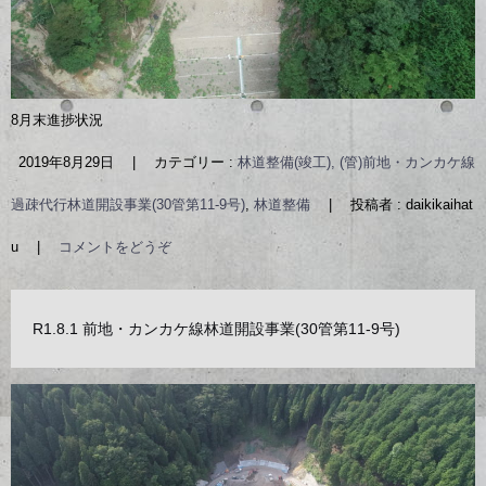
8月末進捗状況
2019年8月29日
|
カテゴリー :
林道整備(竣工), (管)前地・カンカケ線
過疎代行林道開設事業(30管第11-9号)
,
林道整備
|
投稿者 : daikikaihat
u
|
コメントをどうぞ
R1.8.1 前地・カンカケ線林道開設事業(30管第11-9号)