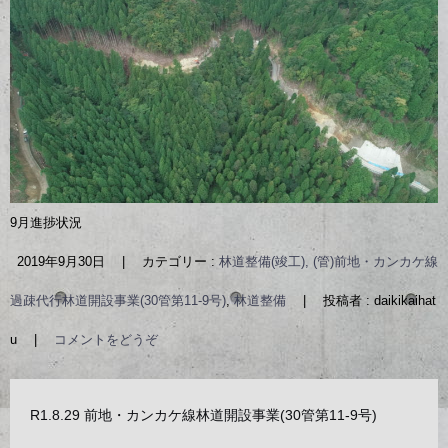
9月進捗状況
2019年9月30日
|
カテゴリー :
林道整備(竣工), (管)前地・カンカケ線
過疎代行林道開設事業(30管第11-9号)
,
林道整備
|
投稿者 : daikikaihat
u
|
コメントをどうぞ
R1.8.29 前地・カンカケ線林道開設事業(30管第11-9号)