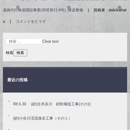
過疎代行林道開設事業(30管第11-9号)
,
林道整備
|
投稿者 : daikikaihat
u
|
コメントをどうぞ
Clear text
検索
最近の投稿
R8.6.30 (砂)古木谷川 砂防堰堤工事(その1)
(砂)小谷川渓流保全工事（その１）