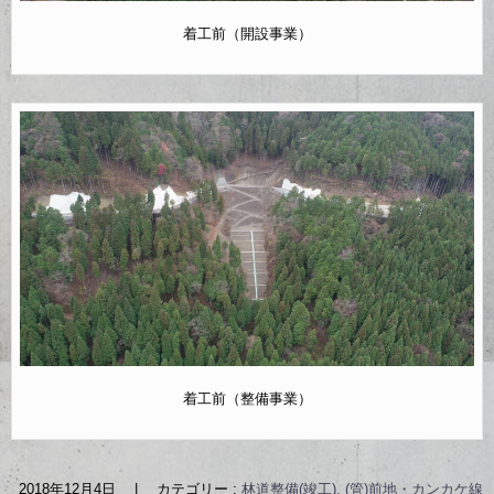
着工前（開設事業）
着工前（整備事業）
2018年12月4日
|
カテゴリー :
林道整備(竣工), (管)前地・カンカケ線