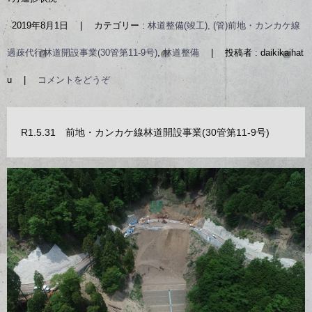
2019年8月1日
|
カテゴリー :
林道整備(竣工), (管)前地・カンカケ線
過疎代行林道開設事業(30管第11-9号)
,
林道整備
|
投稿者 : daikikaihat
u
|
コメントをどうぞ
R1.5.31 前地・カンカケ線林道開設事業(30管第11-9号)