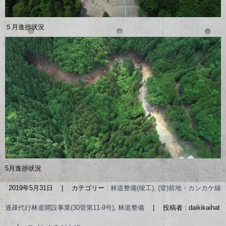
５月進捗状況
5月進捗状況
2019年5月31日
|
カテゴリー :
林道整備(竣工), (管)前地・カンカケ線
過疎代行林道開設事業(30管第11-9号)
,
林道整備
|
投稿者 : daikikaihat