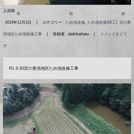
上流側
2019年11月1日
|
カテゴリー :
ため池改修
,
ため池改修(竣工), 宮の奥
池地区ため池改修工事
|
投稿者 : daikikaihatu
|
コメントをどう
ぞ
R1.9.30宮の奥池地区ため池改修工事