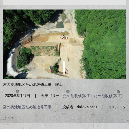
宮の奥池地区ため池改修工事 竣工
2020年6月27日
|
カテゴリー :
ため池改修(竣工)
,
ため池改修(竣工),
宮の奥池地区ため池改修工事
|
投稿者 : daikikaihatu
|
コメントを
どうぞ