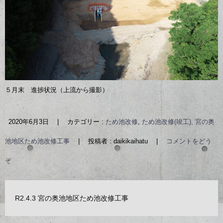
５月末 進捗状況（上流から撮影）
2020年6月3日
|
カテゴリー :
ため池改修
,
ため池改修(竣工), 宮の奥
池地区ため池改修工事
|
投稿者 : daikikaihatu
|
コメントをどう
ぞ
R2.4.3 宮の奥池地区ため池改修工事