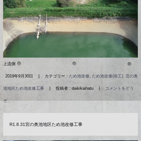
上流側
2019年9月30日
|
カテゴリー :
ため池改修
,
ため池改修(竣工), 宮の奥
池地区ため池改修工事
|
投稿者 : daikikaihatu
|
コメントをどう
ぞ
R1.8.31宮の奥池地区ため池改修工事