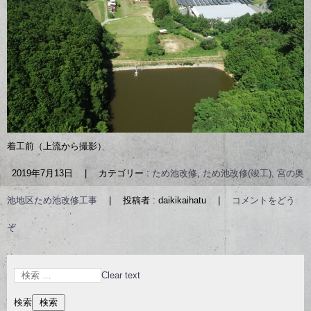
着工前（上流から撮影）
2019年7月13日
|
カテゴリー :
ため池改修
,
ため池改修(竣工), 宮の奥
池地区ため池改修工事
|
投稿者 : daikikaihatu
|
コメントをどう
ぞ
Clear text
検索