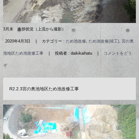
3月末 進捗状況（上流から撮影）
2020年4月3日
|
カテゴリー :
ため池改修
,
ため池改修(竣工), 宮の奥
池地区ため池改修工事
|
投稿者 : daikikaihatu
|
コメントをどう
ぞ
R2.2.3宮の奥池地区ため池改修工事