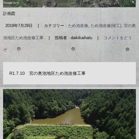
計画図
2019年7月29日
|
カテゴリー :
ため池改修
,
ため池改修(竣工), 宮の奥
池地区ため池改修工事
|
投稿者 : daikikaihatu
|
コメントをどう
ぞ
R1.7.10 宮の奥池地区ため池改修工事