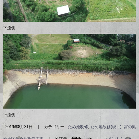
下流側
上流側
2019年8月31日
|
カテゴリー :
ため池改修
,
ため池改修(竣工), 宮の奥
池地区ため池改修工事
|
投稿者 : daikikaihatu
|
コメントをどう