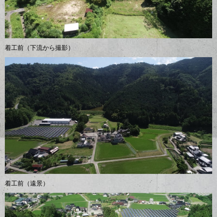
着工前（下流から撮影）
着工前（遠景）