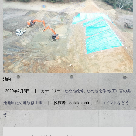
池内
2020年2月3日
|
カテゴリー :
ため池改修
,
ため池改修(竣工), 宮の奥
池地区ため池改修工事
|
投稿者 : daikikaihatu
|
コメントをどう
ぞ