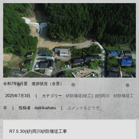
令和7年6月度 進捗状況（全景）
2025年7月3日
|
カテゴリー :
砂防堰堤(竣工), (砂)岡川 砂防堰堤工
事
|
投稿者 : daikikaihatu
|
コメントをどうぞ
R7.5.30(砂)岡川砂防堰堤工事