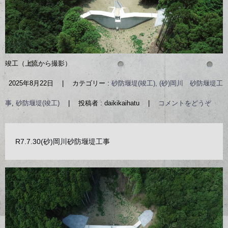
竣工（上流から撮影）
2025年8月22日
|
カテゴリー :
砂防堰堤(竣工), (砂)岡川 砂防堰堤工
事
,
砂防堰堤(竣工)
|
投稿者 : daikikaihatu
|
コメントをどうぞ
R7.7.30(砂)岡川砂防堰堤工事