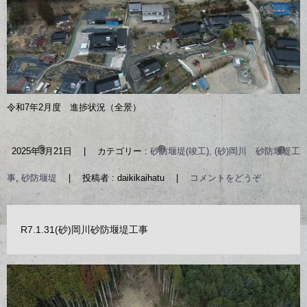
令和7年2月度 進捗状況（全景）
2025年3月21日
|
カテゴリー :
砂防堰堤(竣工), (砂)岡川 砂防堰堤工
事
,
砂防堰堤
|
投稿者 : daikikaihatu
|
コメントをどうぞ
R7.1.31(砂)岡川砂防堰堤工事