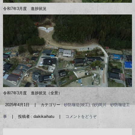
令和7年3月度 進捗状況
令和7年3月度 進捗状況（全景）
2025年4月1日
|
カテゴリー :
砂防堰堤(竣工), (砂)岡川 砂防堰堤工
事
|
投稿者 : daikikaihatu
|
コメントをどうぞ