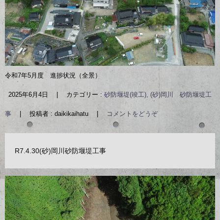
令和7年5月度 進捗状況（全景）
2025年6月4日
|
カテゴリー :
砂防堰堤(竣工), (砂)岡川 砂防堰堤工
事
|
投稿者 : daikikaihatu
|
コメントをどうぞ
R7.4.30(砂)岡川砂防堰堤工事