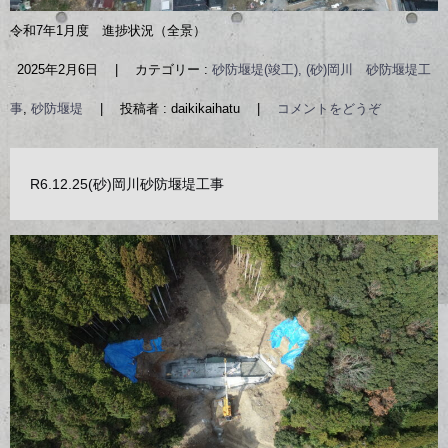
令和7年1月度 進捗状況（全景）
2025年2月6日
|
カテゴリー :
砂防堰堤(竣工), (砂)岡川 砂防堰堤工
事
,
砂防堰堤
|
投稿者 : daikikaihatu
|
コメントをどうぞ
R6.12.25(砂)岡川砂防堰堤工事