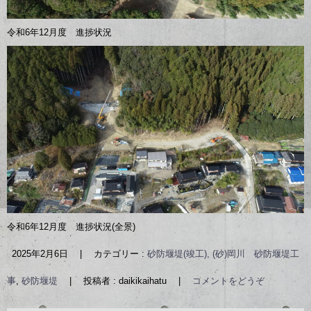
令和6年12月度 進捗状況
令和6年12月度 進捗状況(全景)
2025年2月6日
|
カテゴリー :
砂防堰堤(竣工), (砂)岡川 砂防堰堤工
事
,
砂防堰堤
|
投稿者 : daikikaihatu
|
コメントをどうぞ