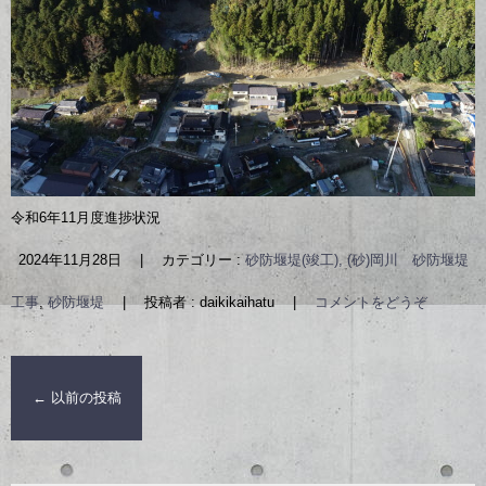
令和6年11月度進捗状況
2024年11月28日
|
カテゴリー :
砂防堰堤(竣工), (砂)岡川 砂防堰堤
工事
,
砂防堰堤
|
投稿者 : daikikaihatu
|
コメントをどうぞ
←
以前の投稿