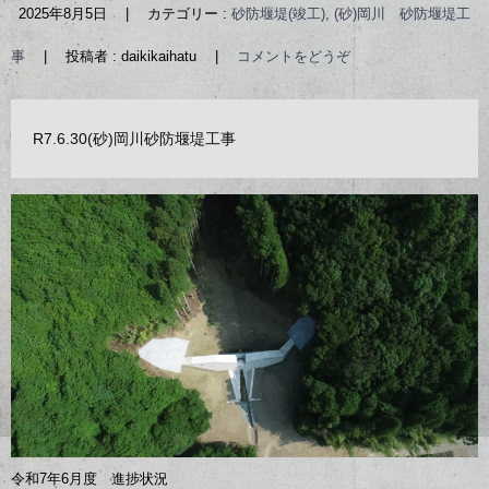
2025年8月5日
|
カテゴリー :
砂防堰堤(竣工), (砂)岡川 砂防堰堤工
事
|
投稿者 : daikikaihatu
|
コメントをどうぞ
R7.6.30(砂)岡川砂防堰堤工事
令和7年6月度 進捗状況