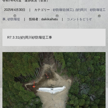
令和7年4月度 進捗状況（全景）
2025年4月30日
|
カテゴリー :
砂防堰堤(竣工), (砂)岡川 砂防堰堤工
事
,
砂防堰堤
|
投稿者 : daikikaihatu
|
コメントをどうぞ
R7.3.31(砂)岡川砂防堰堤工事